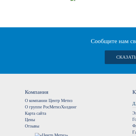
Сообщите нам св
СКАЗАТ
Компания
К
О компании Центр Метиз
Д
О группе РосМетизХолдинг
Э
Карта сайта
Г
Цены
Ф
Отзывы
Г