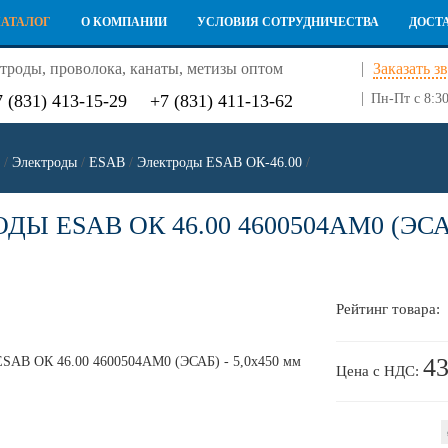
КАТАЛОГ
О КОМПАНИИ
УСЛОВИЯ СОТРУДНИЧЕСТВА
ДОСТ
троды, проволока, канаты, метизы оптом
Заказать з
7 (831) 413-15-29
+7 (831) 411-13-62
Пн-Пт с 8:30
/
Электроды
/
ESAB
/
Электроды ESAB ОК-46.00
/
ДЫ ESAB ОК 46.00 4600504AM0 (ЭСАБ
Рейтинг товара:
43
Цена с НДС: