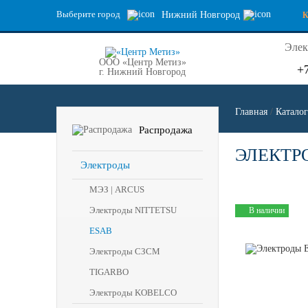
Выберите город
Нижний Новгород
Элек
ООО «Центр Метиз»
+
г. Нижний Новгород
Главная
/
Каталог
Распродажа
ЭЛЕКТРО
Электроды
МЭЗ | ARCUS
Электроды NITTETSU
В наличии
ESAB
Электроды СЗСМ
TIGARBO
Электроды KOBELCO