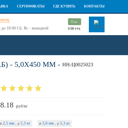
АВКА
СЕРТИФИКАТЫ
ГДЕ КУПИТЬ
КОНТАКТЫ
вонок
0
шт.
 до 18:00
Сб, Вс - выходной
0.00
РУБ.
) - 5,0Х450 ММ -
НН-Ц0025023
8.18
руб/кг
2,5 мм ,
5,3 кг
3,0 мм ,
5,3 кг
⌀
p
⌀
p