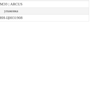
МЭЗ | ARCUS
упаковка
НН-Ц0031908