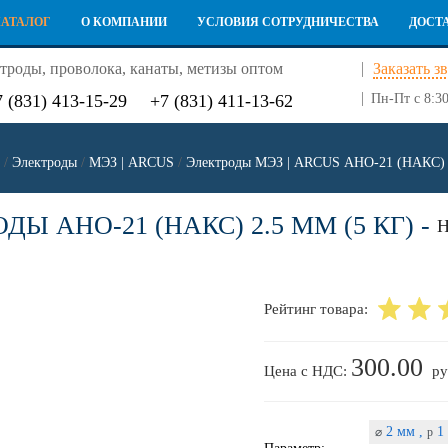
КАТАЛОГ
О КОМПАНИИ
УСЛОВИЯ СОТРУДНИЧЕСТВА
ДОСТ
троды, проволока, канаты, метизы оптом
Заказать з
7 (831) 413-15-29
+7 (831) 411-13-62
Пн-Пт с 8:30
/
Электроды
/
МЭЗ | ARCUS
/
Электроды МЭЗ | ARCUS АНО-21 (НАКС)
ДЫ АНО-21 (НАКС) 2.5 ММ (5 КГ) -
Н
Рейтинг товара:
300.00
Цена с НДС:
ру
2 мм ,
1 
⌀
p