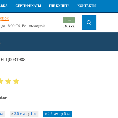
АВКА
СЕРТИФИКАТЫ
ГДЕ КУПИТЬ
КОНТАКТЫ
вонок
0
шт.
 до 18:00
Сб, Вс - выходной
0.00
РУБ.
/
Н-Ц0031908
б/кг
кг
2,5 мм ,
1 кг
2,5 мм ,
5 кг
⌀
p
⌀
p