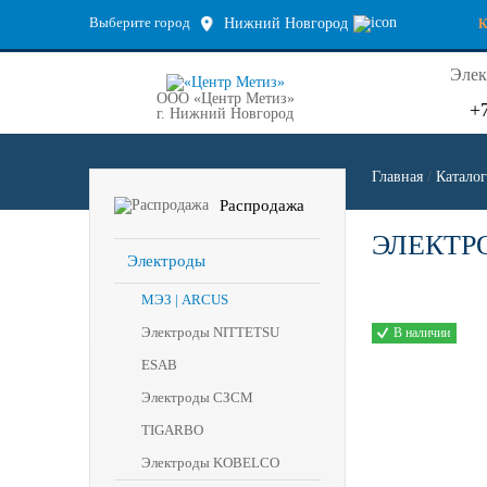
Выберите город
Нижний Новгород
Элек
ООО «Центр Метиз»
+
г. Нижний Новгород
Главная
/
Каталог
Распродажа
ЭЛЕКТРО
Электроды
МЭЗ | ARCUS
Электроды NITTETSU
В наличии
ESAB
Электроды СЗСМ
TIGARBO
Электроды KOBELCO