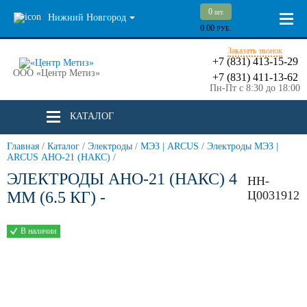
0
шт.
Нижний Новгород
0.00
РУБ.
Заказать звонок
+7 (831) 413-15-29
ООО «Центр Метиз»
+7 (831) 411-13-62
Пн-Пт с 8:30 до 18:00
КАТАЛОГ
Главная
/
Каталог
/
Электроды
/
МЭЗ | ARCUS
/
Электроды МЭЗ |
ARCUS АНО-21 (НАКС)
/
ЭЛЕКТРОДЫ АНО-21 (НАКС) 4
НН-
ММ (6.5 КГ) -
Ц0031912
В наличии