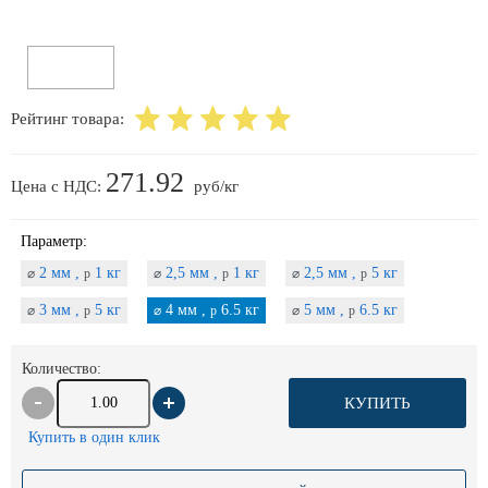
Рейтинг товара:
271.92
Цена с НДС:
руб/кг
Параметр:
2 мм ,
1 кг
2,5 мм ,
1 кг
2,5 мм ,
5 кг
⌀
p
⌀
p
⌀
p
3 мм ,
5 кг
4 мм ,
6.5 кг
5 мм ,
6.5 кг
⌀
p
⌀
p
⌀
p
Количество:
КУПИТЬ
Купить в один клик