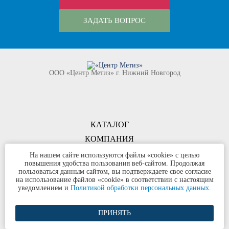
ЗАДАТЬ ВОПРОС
ООО «Центр Метиз» г. Нижний Новгород
КАТАЛОГ
КОМПАНИЯ
КОНТАКТЫ
На нашем сайте используются файлы «cookie» с целью
повышения удобства пользования веб-сайтом. Продолжая
©
ООО «Центр Метиз»
2000-2026
пользоваться данным сайтом, вы подтверждаете свое согласие
Все права защищены
на использование файлов «cookie» в соответствии с настоящим
уведомлением и
Политикой обработки персональных данных.
Политика конфиденциальности
ПРИНЯТЬ
Разработка сайта и продвижение