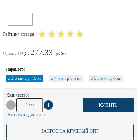
Рейтинг товара:
277.33
Цена с НДС:
руб/кг
Параметр:
2,5 мм ,
4,5 кг
4 мм ,
6.5 кг
5.5 мм ,
6 кг
⌀
p
⌀
p
⌀
p
Количество:
КУПИТЬ
Купить в один клик
ЗАПРОС НА КРУПНЫЙ ОПТ