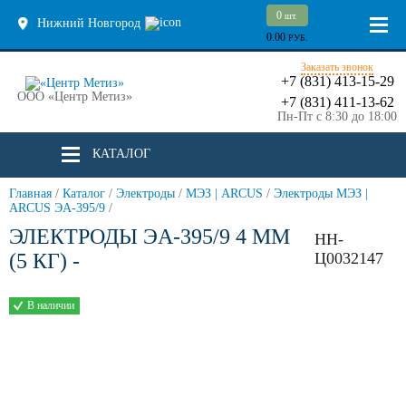
0
шт.
Нижний Новгород
0.00
РУБ.
Заказать звонок
+7 (831) 413-15-29
ООО «Центр Метиз»
+7 (831) 411-13-62
Пн-Пт с 8:30 до 18:00
КАТАЛОГ
Главная
/
Каталог
/
Электроды
/
МЭЗ | ARCUS
/
Электроды МЭЗ |
ARCUS ЭА-395/9
/
ЭЛЕКТРОДЫ ЭА-395/9 4 ММ
НН-
(5 КГ) -
Ц0032147
В наличии