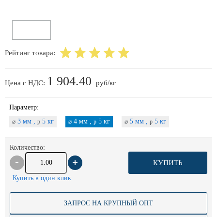
Рейтинг товара:
1 904.40
Цена с НДС:
руб/кг
Параметр:
3 мм ,
5 кг
4 мм ,
5 кг
5 мм ,
5 кг
⌀
p
⌀
p
⌀
p
Количество:
КУПИТЬ
Купить в один клик
ЗАПРОС НА КРУПНЫЙ ОПТ