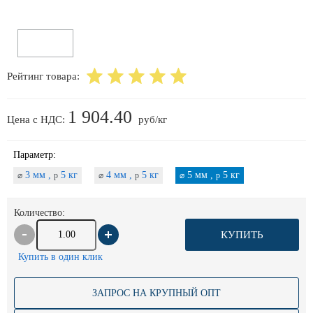
Рейтинг товара:
1 904.40
Цена с НДС:
руб/кг
Параметр:
3 мм ,
5 кг
4 мм ,
5 кг
5 мм ,
5 кг
⌀
p
⌀
p
⌀
p
Количество:
КУПИТЬ
Купить в один клик
ЗАПРОС НА КРУПНЫЙ ОПТ