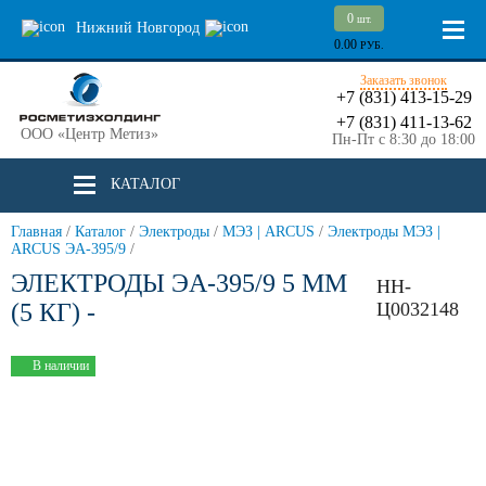
0
шт.
Нижний Новгород
0.00
РУБ.
Заказать звонок
+7 (831) 413-15-29
+7 (831) 411-13-62
ООО «Центр Метиз»
Пн-Пт с 8:30 до 18:00
КАТАЛОГ
Главная
/
Каталог
/
Электроды
/
МЭЗ | ARCUS
/
Электроды МЭЗ |
ARCUS ЭА-395/9
/
ЭЛЕКТРОДЫ ЭА-395/9 5 ММ
НН-
(5 КГ) -
Ц0032148
В наличии