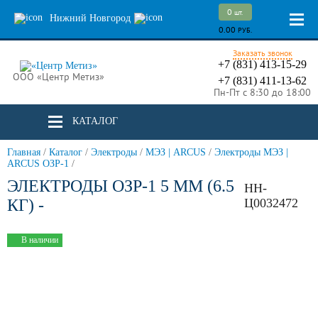
0
шт.
Нижний Новгород
0.00
РУБ.
Заказать звонок
+7 (831) 413-15-29
ООО «Центр Метиз»
+7 (831) 411-13-62
Пн-Пт с 8:30 до 18:00
КАТАЛОГ
Главная
/
Каталог
/
Электроды
/
МЭЗ | ARCUS
/
Электроды МЭЗ |
ARCUS ОЗР-1
/
ЭЛЕКТРОДЫ ОЗР-1 5 ММ (6.5
НН-
КГ) -
Ц0032472
В наличии