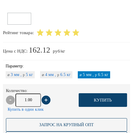
Рейтинг товара:
162.12
Цена с НДС:
руб/кг
Параметр:
3 мм ,
5 кг
4 мм ,
6.5 кг
5 мм ,
6.5 кг
⌀
p
⌀
p
⌀
p
Количество:
КУПИТЬ
Купить в один клик
ЗАПРОС НА КРУПНЫЙ ОПТ