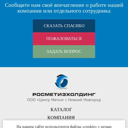
Сообщите нам своё впечатление о работе нашей
компании или отдельного сотрудника
СКАЗАТЬ СПАСИБО
ПОЖАЛОВАТЬСЯ
ЗАДАТЬ ВОПРОС
ООО «Центр Метиз» г. Нижний Новгород
КАТАЛОГ
КОМПАНИЯ
КОНТАКТЫ
На нашем сайте используются файлы «cookie» с целью