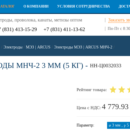
КАТАЛОГ
О КОМПАНИИ
УСЛОВИЯ СОТРУДНИЧЕСТВА
ДОСТ
троды, проволока, канаты, метизы оптом
Заказать з
7 (831) 413-15-29
+7 (831) 411-13-62
Пн-Пт с 8:30
/
Электроды
/
МЭЗ | ARCUS
/
Электроды МЭЗ | ARCUS МНЧ-2
/
ДЫ МНЧ-2 3 ММ (5 КГ) -
НН-Ц0032033
Рейтинг товара:
4 779.93
Цена с НДС:
Параметр:
3 мм ,
5 
⌀
p