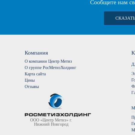
Сообщите нам св
СКАЗАТ
Компания
К
О компании Центр Метиз
Д
О группе РосМетизХолдинг
Э
Карта сайта
Г
Цены
Ф
Отзывы
Г
М
П
ООО «Центр Метиз» г.
Г
Нижний Новгород
М