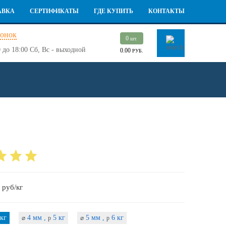
АВКА
СЕРТИФИКАТЫ
ГДЕ КУПИТЬ
КОНТАКТЫ
вонок
0
шт.
 до 18:00
Сб, Вс - выходной
0.00
РУБ.
руб/кг
кг
4 мм ,
5 кг
5 мм ,
6 кг
⌀
p
⌀
p