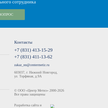
ьного сотрудника
ВОПРОС
Контакты
+7 (831) 413-15-29
+7 (831) 411-13-62
zakaz_nn@centermetiz.ru
603037, г. Нижний Новгород,
ул. Торфяная, д.9А
©
ООО «Центр Метиз»
2000-2026
Все права защищены
Разработка сайта и