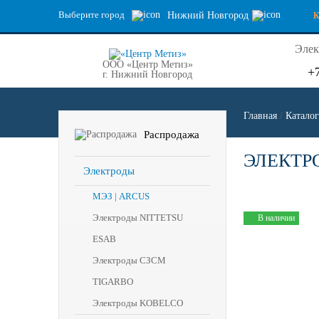
Выберите город
Нижний Новгород
Элек
ООО «Центр Метиз»
+
г. Нижний Новгород
Главная
/
Каталог
Распродажа
ЭЛЕКТРО
Электроды
МЭЗ | ARCUS
Электроды NITTETSU
В наличии
ESAB
Электроды СЗСМ
TIGARBO
Электроды KOBELCO