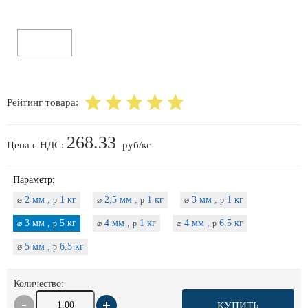
Рейтинг товара:
268.33
Цена с НДС:
руб/кг
Параметр:
2 мм ,
1 кг
2,5 мм ,
1 кг
3 мм ,
1 кг
⌀
p
⌀
p
⌀
p
3 мм ,
5 кг
4 мм ,
1 кг
4 мм ,
6.5 кг
⌀
p
⌀
p
⌀
p
5 мм ,
6.5 кг
⌀
p
Количество:
КУПИТЬ