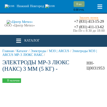
0
шт.
Нижний Новгород
0.00
РУБ.
Заказать звонок
+7 (831) 413-15-29
ООО «Центр Метиз»
+7 (831) 411-13-62
Пн-Пт с 8:30 до 18:00
КАТАЛОГ
Главная
/
Каталог
/
Электроды
/
МЭЗ | ARCUS
/
Электроды МЭЗ |
ARCUS МР-3 ЛЮКС НАКС
/
ЭЛЕКТРОДЫ МР-3 ЛЮКС
НН-
(НАКС) 3 ММ (5 КГ) -
Ц0031953
В наличии