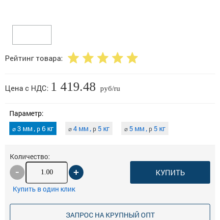
Рейтинг товара:
1 419.48
Цена с НДС:
руб/ru
Параметр:
3 мм ,
6 кг
4 мм ,
5 кг
5 мм ,
5 кг
⌀
p
⌀
p
⌀
p
Количество:
КУПИТЬ
Купить в один клик
ЗАПРОС НА КРУПНЫЙ ОПТ