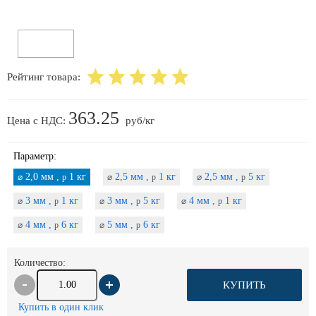
Рейтинг товара:
363.25
Цена с НДС:
руб/кг
Параметр:
2,0 мм ,
1 кг
2,5 мм ,
1 кг
2,5 мм ,
5 кг
⌀
p
⌀
p
⌀
p
3 мм ,
1 кг
3 мм ,
5 кг
4 мм ,
1 кг
⌀
p
⌀
p
⌀
p
4 мм ,
6 кг
5 мм ,
6 кг
⌀
p
⌀
p
Количество:
КУПИТЬ
Купить в один клик