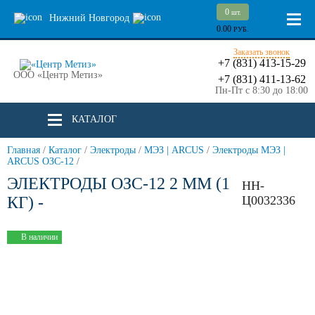
0
шт.
Нижний Новгород
0.00
РУБ.
Заказать звонок
+7 (831) 413-15-29
ООО «Центр Метиз»
+7 (831) 411-13-62
Пн-Пт с 8:30 до 18:00
КАТАЛОГ
Главная
/
Каталог
/
Электроды
/
МЭЗ | ARCUS
/
Электроды МЭЗ |
ARCUS ОЗС-12
/
ЭЛЕКТРОДЫ ОЗС-12 2 ММ (1
НН-
КГ) -
Ц0032336
В наличии