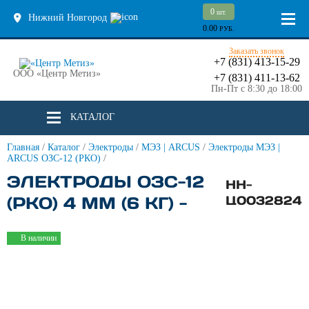
0
шт.
Нижний Новгород
0.00
РУБ.
Заказать звонок
+7 (831) 413-15-29
ООО «Центр Метиз»
+7 (831) 411-13-62
Пн-Пт с 8:30 до 18:00
КАТАЛОГ
Главная
/
Каталог
/
Электроды
/
МЭЗ | ARCUS
/
Электроды МЭЗ |
ARCUS ОЗС-12 (РКО)
/
ЭЛЕКТРОДЫ ОЗС-12
НН-
(РКО) 4 ММ (6 КГ) -
Ц0032824
В наличии