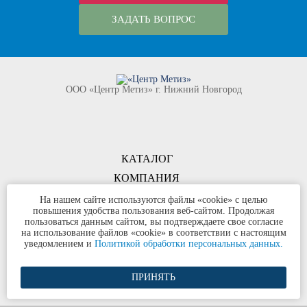
ЗАДАТЬ ВОПРОС
ООО «Центр Метиз» г. Нижний Новгород
КАТАЛОГ
КОМПАНИЯ
КОНТАКТЫ
На нашем сайте используются файлы «cookie» с целью
повышения удобства пользования веб-сайтом. Продолжая
©
ООО «Центр Метиз»
2000-2026
пользоваться данным сайтом, вы подтверждаете свое согласие
Все права защищены
на использование файлов «cookie» в соответствии с настоящим
уведомлением и
Политикой обработки персональных данных.
Политика конфиденциальности
ПРИНЯТЬ
Разработка сайта и продвижение