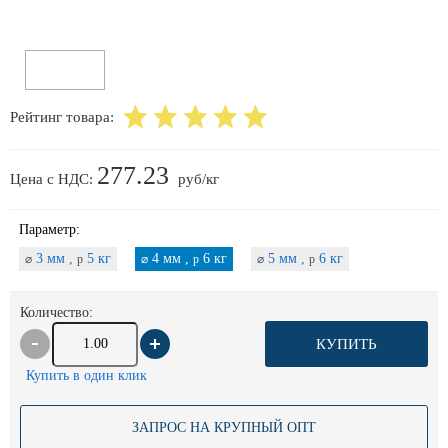
Рейтинг товара:
277.23
Цена с НДС:
руб/кг
Параметр:
3 мм ,
5 кг
4 мм ,
6 кг
5 мм ,
6 кг
⌀
p
⌀
p
⌀
p
Количество:
КУПИТЬ
Купить в один клик
ЗАПРОС НА КРУПНЫЙ ОПТ