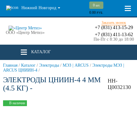
0
шт.
Нижний Новгород
0.00
РУБ.
Заказать звонок
+7 (831) 413-15-29
ООО «Центр Метиз»
+7 (831) 411-13-62
Пн-Пт с 8:30 до 18:00
КАТАЛОГ
Главная
/
Каталог
/
Электроды
/
МЭЗ | ARCUS
/
Электроды МЭЗ |
ARCUS ЦНИИН-4
/
ЭЛЕКТРОДЫ ЦНИИН-4 4 ММ
НН-
(4.5 КГ) -
Ц0032130
В наличии