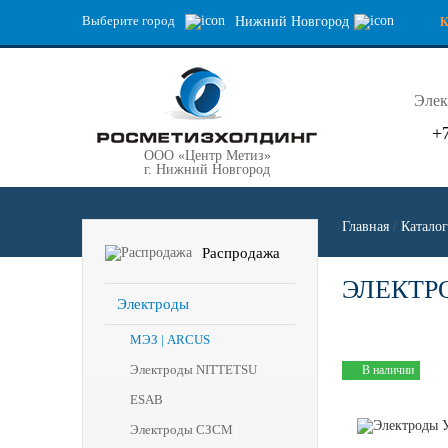
Выберите город
Нижний Новгород
Элек
+
ООО «Центр Метиз»
г. Нижний Новгород
Главная
/
Каталог
Распродажа
ЭЛЕКТРО
Электроды
МЭЗ | ARCUS
Электроды NITTETSU
В наличии
ESAB
Электроды СЗСМ