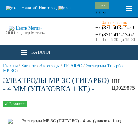
0
шт.
Нижний Новгород
0.00
РУБ.
Заказать звонок
+7 (831) 413-15-29
ООО «Центр Метиз»
+7 (831) 411-13-62
Пн-Пт с 8:30 до 18:00
КАТАЛОГ
Главная
/
Каталог
/
Электроды
/
TIGARBO
/
Электроды Тигарбо
МР-3С
/
ЭЛЕКТРОДЫ МР-3С (ТИГАРБО)
НН-
- 4 ММ (УПАКОВКА 1 КГ) -
Ц0029875
В наличии