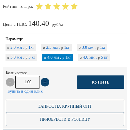
Рейтинг товара:
140.40
Цена с НДС:
руб/кг
Параметр:
2,0 мм ,
1кг
2,5 мм ,
1кг
3,0 мм ,
1кг
⌀
p
⌀
p
⌀
p
3,0 мм ,
5 кг
4,0 мм ,
1кг
4,0 мм ,
5 кг
⌀
p
⌀
p
⌀
p
Количество:
КУПИТЬ
Купить в один клик
ЗАПРОС НА КРУПНЫЙ ОПТ
ПРИОБРЕСТИ В РОЗНИЦУ