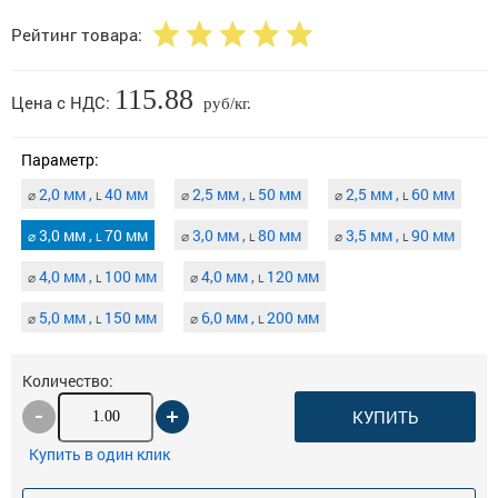
Рейтинг товара:
115.88
Цена с НДС:
руб/кг.
Параметр:
2,0 мм ,
40 мм
2,5 мм ,
50 мм
2,5 мм ,
60 мм
⌀
⌀
⌀
L
L
L
3,0 мм ,
70 мм
3,0 мм ,
80 мм
3,5 мм ,
90 мм
⌀
⌀
⌀
L
L
L
4,0 мм ,
100 мм
4,0 мм ,
120 мм
⌀
⌀
L
L
5,0 мм ,
150 мм
6,0 мм ,
200 мм
⌀
⌀
L
L
Количество:
КУПИТЬ
Купить в один клик