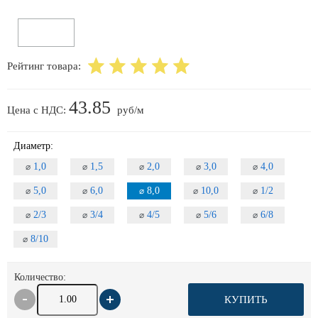
Рейтинг товара:
43.85
Цена с НДС:
руб/м
Диаметр:
1,0
1,5
2,0
3,0
4,0
⌀
⌀
⌀
⌀
⌀
5,0
6,0
8,0
10,0
1/2
⌀
⌀
⌀
⌀
⌀
2/3
3/4
4/5
5/6
6/8
⌀
⌀
⌀
⌀
⌀
8/10
⌀
Количество:
КУПИТЬ