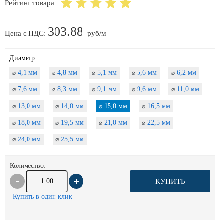
Рейтинг товара:
303.88
Цена с НДС:
руб/м
Диаметр:
4,1 мм
4,8 мм
5,1 мм
5,6 мм
6,2 мм
⌀
⌀
⌀
⌀
⌀
7,6 мм
8,3 мм
9,1 мм
9,6 мм
11,0 мм
⌀
⌀
⌀
⌀
⌀
13,0 мм
14,0 мм
15,0 мм
16,5 мм
⌀
⌀
⌀
⌀
18,0 мм
19,5 мм
21,0 мм
22,5 мм
⌀
⌀
⌀
⌀
24,0 мм
25,5 мм
⌀
⌀
Количество:
КУПИТЬ
Купить в один клик