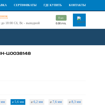
АВКА
СЕРТИФИКАТЫ
ГДЕ КУПИТЬ
КОНТАКТЫ
вонок
0
шт.
 до 18:00
Сб, Вс - выходной
0.00
РУБ.
НН-Ц0038148
 мм
5,6 мм
6,2 мм
7,6 мм
8,3 мм
⌀
⌀
⌀
⌀