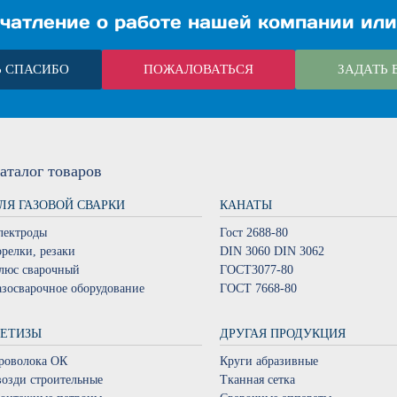
чатление о работе нашей компании или
Ь СПАСИБО
ПОЖАЛОВАТЬСЯ
ЗАДАТЬ 
аталог
товаров
ЛЯ ГАЗОВОЙ СВАРКИ
КАНАТЫ
лектроды
Гост 2688-80
орелки, резаки
DIN 3060 DIN 3062
люс сварочный
ГОСТ3077-80
азосварочное оборудование
ГОСТ 7668-80
ЕТИЗЫ
ДРУГАЯ ПРОДУКЦИЯ
роволока ОК
Круги абразивные
возди строительные
Тканная сетка