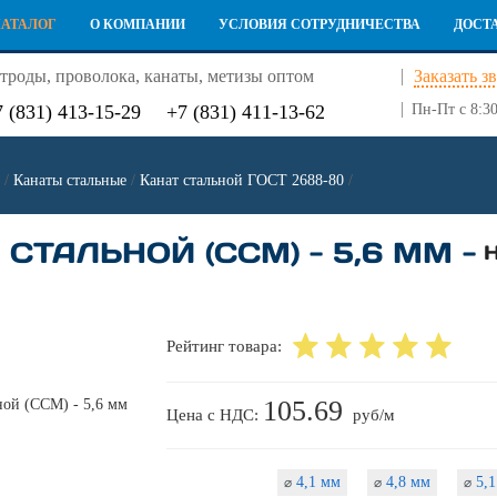
КАТАЛОГ
О КОМПАНИИ
УСЛОВИЯ СОТРУДНИЧЕСТВА
ДОСТ
троды, проволока, канаты, метизы оптом
Заказать з
7 (831) 413-15-29
+7 (831) 411-13-62
Пн-Пт с 8:30
/
Канаты стальные
/
Канат стальной ГОСТ 2688-80
/
СТАЛЬНОЙ (ССМ) - 5,6 ММ -
Рейтинг товара:
105.69
Цена с НДС:
руб/м
4,1 мм
4,8 мм
5,1
⌀
⌀
⌀