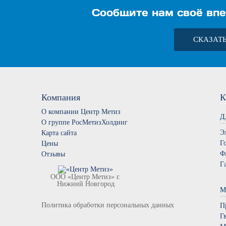
Сообщите нам своё впе
СКАЗАТ
Компания
К
О компании Центр Метиз
Д
О группе РосМетизХолдинг
Э
Карта сайта
Г
Цены
Ф
Отзывы
Г
ООО «Центр Метиз» г.
Нижний Новгород
М
Политика обработки персональных данных
П
Г