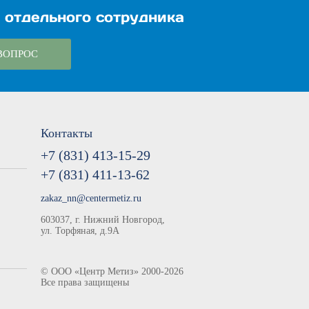
 отдельного сотрудника
ВОПРОС
Контакты
+7 (831) 413-15-29
+7 (831) 411-13-62
zakaz_nn@centermetiz.ru
603037, г. Нижний Новгород,
ул. Торфяная, д.9А
©
ООО «Центр Метиз»
2000-2026
Все права защищены