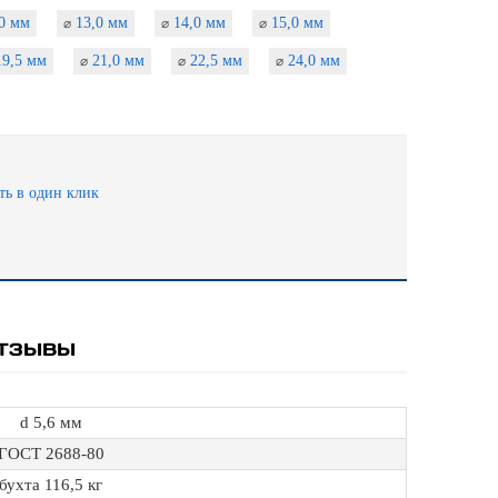
0 мм
13,0 мм
14,0 мм
15,0 мм
⌀
⌀
⌀
9,5 мм
21,0 мм
22,5 мм
24,0 мм
⌀
⌀
⌀
ть в один клик
ТЗЫВЫ
d 5,6 мм
ГОСТ 2688-80
бухта 116,5 кг