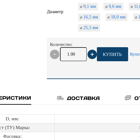
9,1 мм
9,6 мм
11,
⌀
⌀
⌀
Диаметр:
16,5 мм
18,0 мм
1
⌀
⌀
⌀
25,5 мм
⌀
Количество:
КУПИТЬ
Купи
ЕРИСТИКИ
ДОСТАВКА
О
D, мм:
ст (ТУ) Марка:
Фасовка: