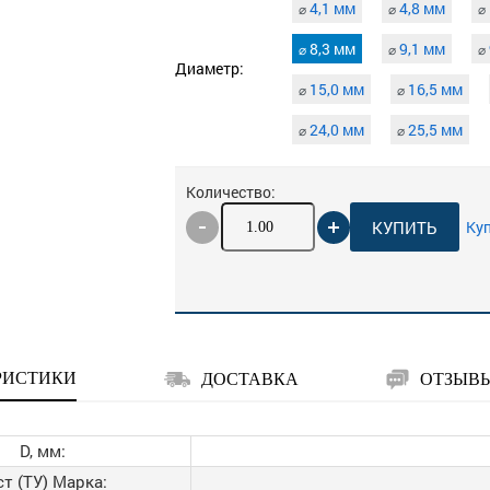
4,1 мм
4,8 мм
⌀
⌀
⌀
8,3 мм
9,1 мм
⌀
⌀
⌀
Диаметр:
15,0 мм
16,5 мм
⌀
⌀
24,0 мм
25,5 мм
⌀
⌀
Количество:
КУПИТЬ
Куп
РИСТИКИ
ДОСТАВКА
ОТЗЫВ
D, мм:
ст (ТУ) Марка: