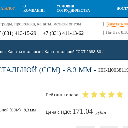
О
УСЛОВИЯ
КАТАЛОГ
ДОСТ
КОМПАНИИ
СОТРУДНИЧЕСТВА
троды, проволока, канаты, метизы оптом
Заказать з
7 (831) 413-15-29
+7 (831) 411-13-62
Пн-Пт с 8:30
ог
/
Канаты стальные
/
Канат стальной ГОСТ 2688-80
/
ТАЛЬНОЙ (ССМ) - 8,3 ММ -
НН-Ц003811
Рейтинг товара:
171.04
Цена с НДС:
руб/м