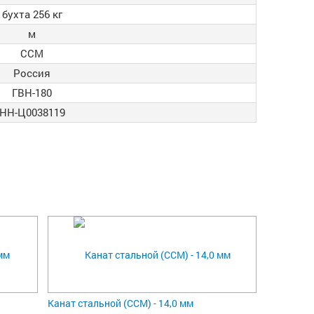
бухта 256 кг
м
ССМ
Россия
ГВН-180
НН-Ц0038119
Канат стальной (ССМ) - 14,0 мм