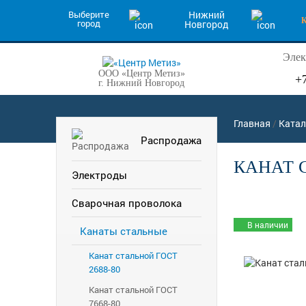
Выберите
Нижний
город
Новгород
Элек
ООО «Центр Метиз»
+
г. Нижний Новгород
Главная
/
Катал
Распродажа
КАНАТ С
Электроды
Сварочная проволока
В наличии
Канаты стальные
Канат стальной ГОСТ
2688-80
Канат стальной ГОСТ
7668-80