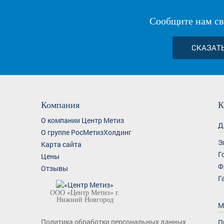
Сообщите нам св
СКАЗАТ
Компания
К
О компании Центр Метиз
Д
О группе РосМетизХолдинг
Э
Карта сайта
Г
Цены
Ф
Отзывы
Г
ООО «Центр Метиз» г.
Нижний Новгород
М
Политика обработки персональных данных
П