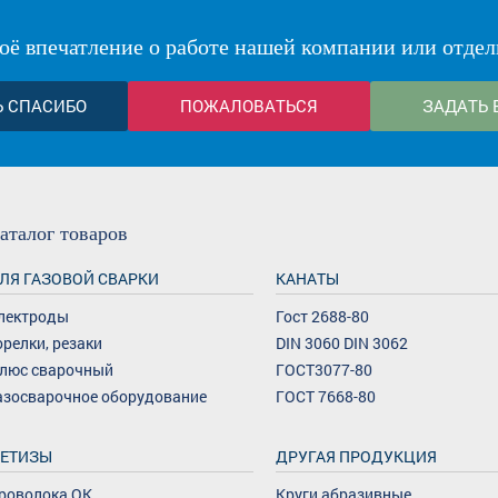
оё впечатление о работе нашей компании или отдел
Ь СПАСИБО
ПОЖАЛОВАТЬСЯ
ЗАДАТЬ 
аталог
товаров
ЛЯ ГАЗОВОЙ СВАРКИ
КАНАТЫ
лектроды
Гост 2688-80
орелки, резаки
DIN 3060 DIN 3062
люс сварочный
ГОСТ3077-80
азосварочное оборудование
ГОСТ 7668-80
ЕТИЗЫ
ДРУГАЯ ПРОДУКЦИЯ
роволока ОК
Круги абразивные