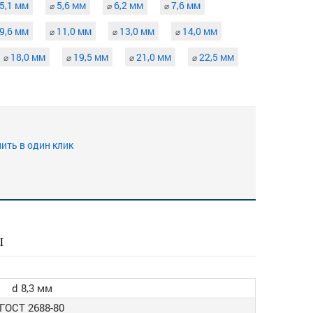
5,1 мм
5,6 мм
6,2 мм
7,6 мм
⌀
⌀
⌀
9,6 мм
11,0 мм
13,0 мм
14,0 мм
⌀
⌀
⌀
18,0 мм
19,5 мм
21,0 мм
22,5 мм
⌀
⌀
⌀
⌀
ить в один клик
Ы
d 8,3 мм
ГОСТ 2688-80