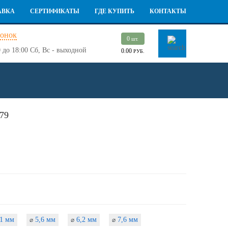
АВКА
СЕРТИФИКАТЫ
ГДЕ КУПИТЬ
КОНТАКТЫ
вонок
0
шт.
 до 18:00
Сб, Вс - выходной
0.00
РУБ.
79
1 мм
5,6 мм
6,2 мм
7,6 мм
⌀
⌀
⌀