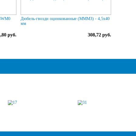
04WM0
Дюбель-гвозди оцинкованные (МММЗ) - 4,5х40
мм
,80 руб.
308,72 руб.