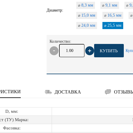
8,3 мм
9,1 мм
9,
⌀
⌀
⌀
Диаметр:
15,0 мм
16,5 мм
⌀
⌀
⌀
24,0 мм
25,5 мм
⌀
⌀
Количество:
КУПИТЬ
Куп
РИСТИКИ
ДОСТАВКА
ОТЗЫВ
D, мм:
ст (ТУ) Марка:
Фасовка: