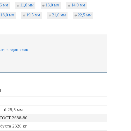
6 мм
11,0 мм
13,0 мм
14,0 мм
⌀
⌀
⌀
18,0 мм
19,5 мм
21,0 мм
22,5 мм
⌀
⌀
⌀
ить в один клик
Ы
d 25,5 мм
ГОСТ 2688-80
бухта 2320 кг