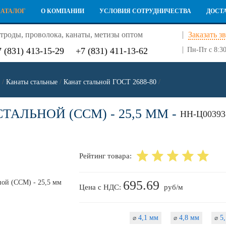
КАТАЛОГ
О КОМПАНИИ
УСЛОВИЯ СОТРУДНИЧЕСТВА
ДОСТ
троды, проволока, канаты, метизы оптом
Заказать з
7 (831) 413-15-29
+7 (831) 411-13-62
Пн-Пт с 8:30
/
Канаты стальные
/
Канат стальной ГОСТ 2688-80
/
ТАЛЬНОЙ (ССМ) - 25,5 ММ -
НН-Ц00393
Рейтинг товара:
695.69
Цена с НДС:
руб/м
4,1 мм
4,8 мм
5,
⌀
⌀
⌀