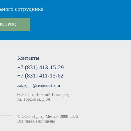
ьного сотрудника
ВОПРОС
Контакты
+7 (831) 413-15-29
+7 (831) 411-13-62
zakaz_nn@centermetiz.ru
603037, г. Нижний Новгород,
ул. Торфяная, д.9А
©
ООО «Центр Метиз»
2000-2026
Все права защищены