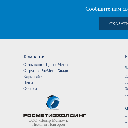
Сообщите нам св
СКАЗАТ
Компания
К
О компании Центр Метиз
Д
О группе РосМетизХолдинг
Э
Карта сайта
Г
Цены
Ф
Отзывы
Г
М
П
ООО «Центр Метиз» г.
Г
Нижний Новгород