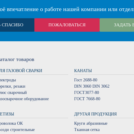
оё впечатление о работе нашей компании или отдел
Ь СПАСИБО
ПОЖАЛОВАТЬСЯ
ЗАДАТЬ 
аталог
товаров
ЛЯ ГАЗОВОЙ СВАРКИ
КАНАТЫ
лектроды
Гост 2688-80
орелки, резаки
DIN 3060 DIN 3062
люс сварочный
ГОСТ3077-80
азосварочное оборудование
ГОСТ 7668-80
ЕТИЗЫ
ДРУГАЯ ПРОДУКЦИЯ
роволока ОК
Круги абразивные
возди строительные
Тканная сетка