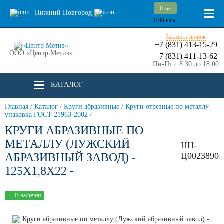
0
шт.
Нижний Новгород
0.00
РУБ.
Заказать звонок
+7 (831) 413-15-29
ООО «Центр Метиз»
+7 (831) 411-13-62
Пн-Пт с 8:30 до 18:00
КАТАЛОГ
Главная
/
Каталог
/
Круги абразивные
/
Круги отрезные по металлу
упаковка ГОСТ 21963-2002
/
КРУГИ АБРАЗИВНЫЕ ПО
МЕТАЛЛУ (ЛУЖСКИЙ
НН-
АБРАЗИВНЫЙ ЗАВОД) -
Ц0023890
125Х1,8Х22 -
В наличии