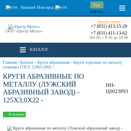
0
шт.
Нижний Новгород
0.00
РУБ.
Заказать звонок
+7 (831) 413-15-29
ООО «Центр Метиз»
+7 (831) 411-13-62
Пн-Пт с 8:30 до 18:00
КАТАЛОГ
Главная
/
Каталог
/
Круги абразивные
/
Круги отрезные по металлу
упаковка ГОСТ 21963-2002
/
КРУГИ АБРАЗИВНЫЕ ПО
МЕТАЛЛУ (ЛУЖСКИЙ
НН-
АБРАЗИВНЫЙ ЗАВОД) -
Ц0023893
125Х3,0Х22 -
В наличии