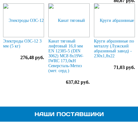
80,67 руб.
Электроды ОЗС-12 3
Канат тяговый
Круги абразивные по
мм (5 кг)
лифтовый 16,0 мм
металлу (Лужский
EN 12385-5 (DIN
абразивный завод) -
3062) МС8 8х19W-
230х1,8х22
276,48 руб.
IWRC 173,0кН
Северсталь-Метиз
71,03 руб.
(мет. серд.)
637,02 руб.
НАШИ ПОСТАВЩИКИ