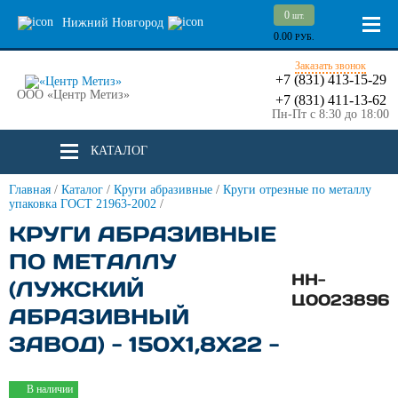
0
шт.
Нижний Новгород
0.00
РУБ.
Заказать звонок
+7 (831) 413-15-29
ООО «Центр Метиз»
+7 (831) 411-13-62
Пн-Пт с 8:30 до 18:00
КАТАЛОГ
Главная
/
Каталог
/
Круги абразивные
/
Круги отрезные по металлу
упаковка ГОСТ 21963-2002
/
КРУГИ АБРАЗИВНЫЕ
ПО МЕТАЛЛУ
НН-
(ЛУЖСКИЙ
Ц0023896
АБРАЗИВНЫЙ
ЗАВОД) - 150Х1,8Х22 -
В наличии