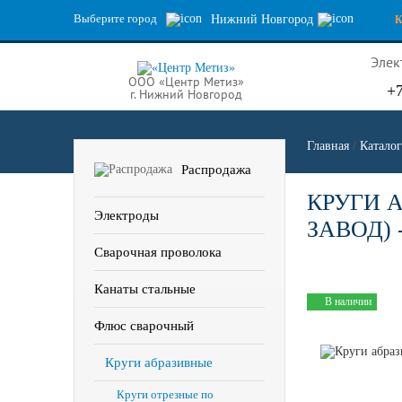
Выберите город
Нижний Новгород
Элек
ООО «Центр Метиз»
+7
г. Нижний Новгород
Главная
/
Каталог
Распродажа
КРУГИ 
Электроды
ЗАВОД) -
Сварочная проволока
Канаты стальные
В наличии
Флюс сварочный
Круги абразивные
Круги отрезные по