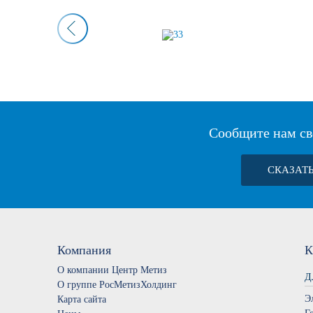
Сообщите нам св
СКАЗАТ
Компания
К
О компании Центр Метиз
Д
О группе РосМетизХолдинг
Э
Карта сайта