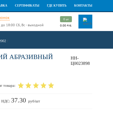
АВКА
СЕРТИФИКАТЫ
ГДЕ КУПИТЬ
КОНТАКТЫ
вонок
0
шт.
 до 18:00
Сб, Вс - выходной
0.00
РУБ.
2002
/
ИЙ АБРАЗИВНЫЙ
НН-
Ц0023898
г товара:
37.30
с НДС:
руб/шт