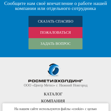
Сообщите нам своё впечатление о работе нашей
компании или отдельного сотрудника
СКАЗАТЬ СПАСИБО
ПОЖАЛОВАТЬСЯ
ЗАДАТЬ ВОПРОС
ООО «Центр Метиз» г. Нижний Новгород
КАТАЛОГ
КОМПАНИЯ
КОНТАКТЫ
На нашем сайте используются файлы «cookie» с целью