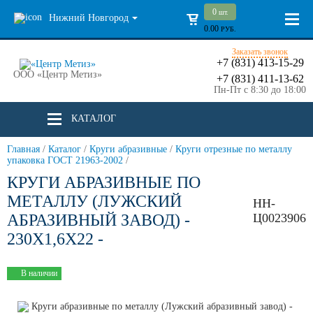
0
шт.
Нижний Новгород
0.00
РУБ.
Заказать звонок
+7 (831) 413-15-29
ООО «Центр Метиз»
+7 (831) 411-13-62
Пн-Пт с 8:30 до 18:00
КАТАЛОГ
Главная
/
Каталог
/
Круги абразивные
/
Круги отрезные по металлу
упаковка ГОСТ 21963-2002
/
КРУГИ АБРАЗИВНЫЕ ПО
МЕТАЛЛУ (ЛУЖСКИЙ
НН-
АБРАЗИВНЫЙ ЗАВОД) -
Ц0023906
230Х1,6Х22 -
В наличии