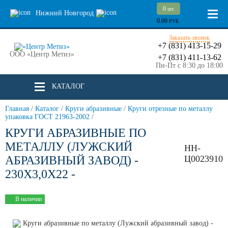
0
шт.
Нижний Новгород
0.00
РУБ.
Заказать звонок
+7 (831) 413-15-29
ООО «Центр Метиз»
+7 (831) 411-13-62
Пн-Пт с 8:30 до 18:00
КАТАЛОГ
Главная
/
Каталог
/
Круги абразивные
/
Круги отрезные по металлу
упаковка ГОСТ 21963-2002
/
КРУГИ АБРАЗИВНЫЕ ПО
МЕТАЛЛУ (ЛУЖСКИЙ
НН-
АБРАЗИВНЫЙ ЗАВОД) -
Ц0023910
230Х3,0Х22 -
В наличии