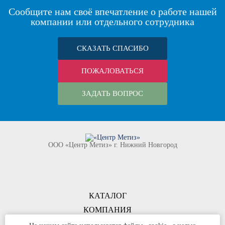
Сообщите нам своё впечатление о работе нашей
компании или отдельного сотрудника
СКАЗАТЬ СПАСИБО
ПОЖАЛОВАТЬСЯ
ЗАДАТЬ ВОПРОС
ООО «Центр Метиз» г. Нижний Новгород
КАТАЛОГ
КОМПАНИЯ
КОНТАКТЫ