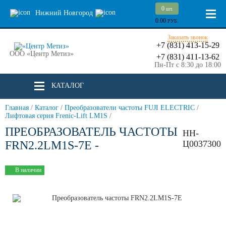
0
шт.
Нижний Новгород
0.00
РУБ.
Заказать звонок
+7 (831) 413-15-29
ООО «Центр Метиз»
+7 (831) 411-13-62
Пн-Пт с 8:30 до 18:00
КАТАЛОГ
Главная
/
Каталог
/
Преобразователи частоты FUJI ELECTRIC
/
Лифтовая серия Frenic-Lift LM1S
/
ПРЕОБРАЗОВАТЕЛЬ ЧАСТОТЫ
НН-
FRN2.2LM1S-7E -
Ц0037300
В наличии