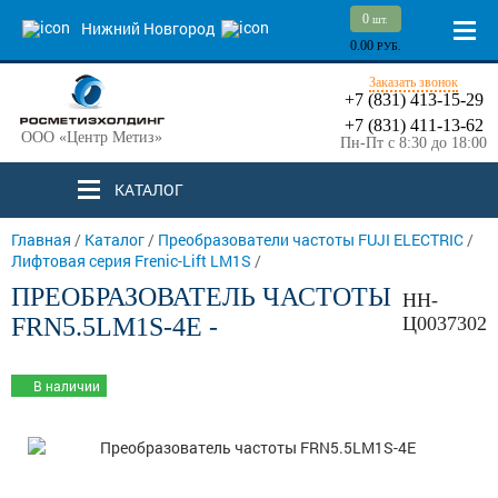
0
шт.
Нижний Новгород
0.00
РУБ.
Заказать звонок
+7 (831) 413-15-29
+7 (831) 411-13-62
ООО «Центр Метиз»
Пн-Пт с 8:30 до 18:00
КАТАЛОГ
Главная
/
Каталог
/
Преобразователи частоты FUJI ELECTRIC
/
Лифтовая серия Frenic-Lift LM1S
/
ПРЕОБРАЗОВАТЕЛЬ ЧАСТОТЫ
НН-
FRN5.5LM1S-4E -
Ц0037302
В наличии