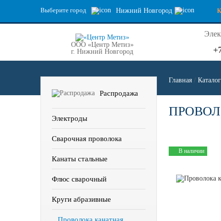
Выберите город
Нижний Новгород
Элек
ООО «Центр Метиз»
+
г. Нижний Новгород
Главная
/
Каталог
Распродажа
ПРОВОЛО
Электроды
Сварочная проволока
В наличии
Канаты стальные
Флюс сварочный
Круги абразивные
Проволока канатная