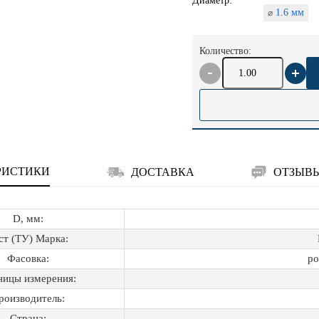
Диаметр:
1.6 мм
⌀
Количество:
РИСТИКИ
ДОСТАВКА
ОТЗЫВ
D, мм:
ст (ТУ) Марка:
Фасовка:
ро
ницы измерения:
роизводитель:
Страна: