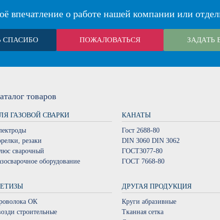
оё впечатление о работе нашей компании или отдел
Ь СПАСИБО
ПОЖАЛОВАТЬСЯ
ЗАДАТЬ 
аталог
товаров
ЛЯ ГАЗОВОЙ СВАРКИ
КАНАТЫ
лектроды
Гост 2688-80
орелки, резаки
DIN 3060 DIN 3062
люс сварочный
ГОСТ3077-80
азосварочное оборудование
ГОСТ 7668-80
ЕТИЗЫ
ДРУГАЯ ПРОДУКЦИЯ
роволока ОК
Круги абразивные
возди строительные
Тканная сетка