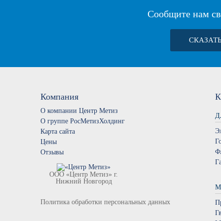
Сообщите нам св
СКАЗАТ
Компания
К
О компании Центр Метиз
Д
О группе РосМетизХолдинг
Э
Карта сайта
Г
Цены
Ф
Отзывы
Г
ООО «Центр Метиз» г.
Нижний Новгород
М
Политика обработки персональных данных
П
Г