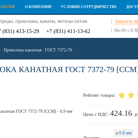
КАТАЛОГ
О КОМПАНИИ
УСЛОВИЯ СОТРУДНИЧЕСТВА
ДОСТ
троды, проволока, канаты, метизы оптом
Заказать з
7 (831) 413-15-29
+7 (831) 411-13-62
Пн-Пт с 8:30
/
Проволока канатная
/
ГОСТ 7372-79
/
КА КАНАТНАЯ ГОСТ 7372-79 [ССМ] 
Рейтинг товара:
424.16
Цена с НДС:
р
0.8 мм
⌀