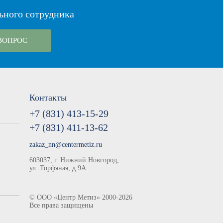
ьного сотрудника
ВОПРОС
Контакты
+7 (831) 413-15-29
+7 (831) 411-13-62
zakaz_nn@centermetiz.ru
603037, г. Нижний Новгород,
ул. Торфяная, д.9А
©
ООО «Центр Метиз»
2000-2026
Все права защищены