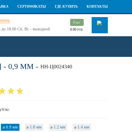
АВКА
СЕРТИФИКАТЫ
ГДЕ КУПИТЬ
КОНТАКТЫ
вонок
0
шт.
 до 18:00
Сб, Вс - выходной
0.00
РУБ.
- 0,9 ММ -
НН-Ц0024340
уб/кг.
0.9 мм
1.0 мм
1.2 мм
1.4 мм
⌀
⌀
⌀
⌀