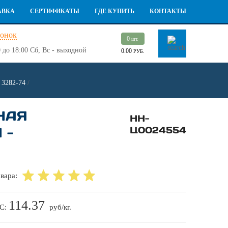
АВКА
СЕРТИФИКАТЫ
ГДЕ КУПИТЬ
КОНТАКТЫ
вонок
0
шт.
 до 18:00
Сб, Вс - выходной
0.00
РУБ.
 3282-74
/
НАЯ
НН-
 -
Ц0024554
вара:
114.37
ДС:
руб/кг.