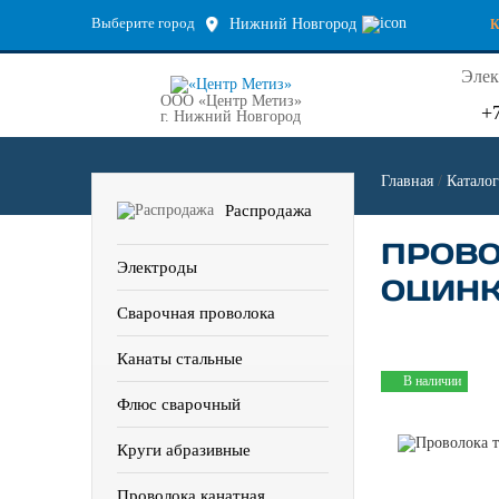
Выберите город
Нижний Новгород
Элек
ООО «Центр Метиз»
+
г. Нижний Новгород
Главная
/
Каталог
Распродажа
ПРОВО
Электроды
ОЦИНКО
Сварочная проволока
Канаты стальные
В наличии
Флюс сварочный
Круги абразивные
Проволока канатная