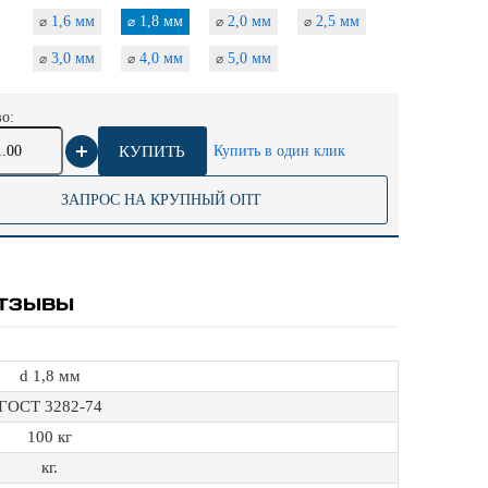
1,6 мм
1,8 мм
2,0 мм
2,5 мм
⌀
⌀
⌀
⌀
3,0 мм
4,0 мм
5,0 мм
⌀
⌀
⌀
о:
КУПИТЬ
Купить в один клик
ЗАПРОС НА КРУПНЫЙ ОПТ
ТЗЫВЫ
d 1,8 мм
ГОСТ 3282-74
100 кг
кг.