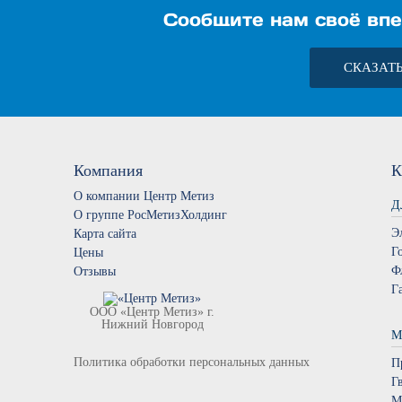
Сообщите нам своё впе
СКАЗАТ
Компания
К
О компании Центр Метиз
Д
О группе РосМетизХолдинг
Э
Карта сайта
Г
Цены
Ф
Отзывы
Г
ООО «Центр Метиз» г.
Нижний Новгород
М
Политика обработки персональных данных
П
Г
М