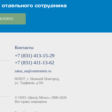
 отдельного сотрудника
ВОПРОС
Контакты
+7 (831) 413-15-29
+7 (831) 411-13-62
zakaz_nn@centermetiz.ru
603037, г. Нижний Новгород,
ул. Торфяная, д.9А
©
ООО «Центр Метиз»
2000-2026
Все права защищены