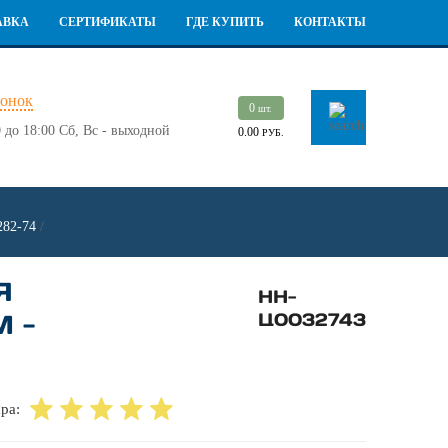
АВКА
СЕРТИФИКАТЫ
ГДЕ КУПИТЬ
КОНТАКТЫ
вонок
0
шт.
 до 18:00
Сб, Вс - выходной
0.00
РУБ.
282-74
/
Я
НН-
 -
Ц0032743
ра: