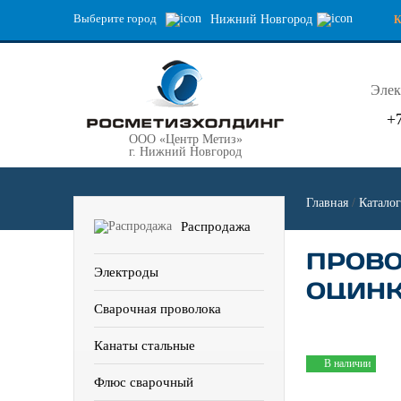
Выберите город
Нижний Новгород
Элек
+
ООО «Центр Метиз»
г. Нижний Новгород
Главная
/
Каталог
Распродажа
ПРОВО
Электроды
ОЦИНК
Сварочная проволока
Канаты стальные
В наличии
Флюс сварочный