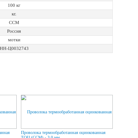
100 кг
кг.
ССМ
Россия
мотки
НН-Ц0032743
анная
Проволока термообработанная оцинкованная
ТОЦ (ССМ) - 3,0 мм