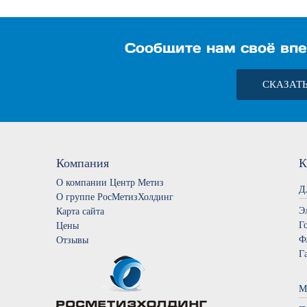
Сообщите нам своё впе
СКАЗАТ
Компания
К
О компании Центр Метиз
Д
О группе РосМетизХолдинг
Э
Карта сайта
Г
Цены
Ф
Отзывы
Г
М