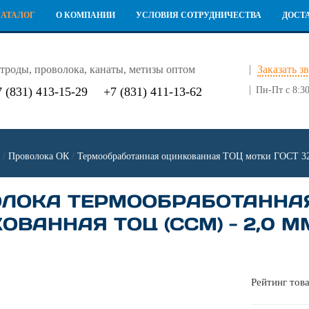
КАТАЛОГ
О КОМПАНИИ
УСЛОВИЯ СОТРУДНИЧЕСТВА
ДОСТ
троды, проволока, канаты, метизы оптом
Заказать з
7 (831) 413-15-29
+7 (831) 411-13-62
Пн-Пт с 8:30
/
Проволока ОК
/
Термообработанная оцинкованная ТОЦ мотки ГОСТ 3
ЛОКА ТЕРМООБРАБОТАННА
ОВАННАЯ ТОЦ (ССМ) - 2,0 ММ
Рейтинг това