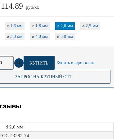
114.89
:
руб/кг.
1,6 мм
1,8 мм
2,0 мм
2,5 мм
⌀
⌀
⌀
⌀
3,0 мм
4,0 мм
5,0 мм
⌀
⌀
⌀
КУПИТЬ
Купить в один клик
ЗАПРОС НА КРУПНЫЙ ОПТ
ТЗЫВЫ
d 2,0 мм
ГОСТ 3282-74