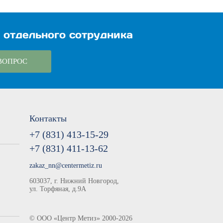
 отдельного сотрудника
ВОПРОС
Контакты
+7 (831) 413-15-29
+7 (831) 411-13-62
zakaz_nn@centermetiz.ru
603037, г. Нижний Новгород,
ул. Торфяная, д.9А
©
ООО «Центр Метиз»
2000-2026