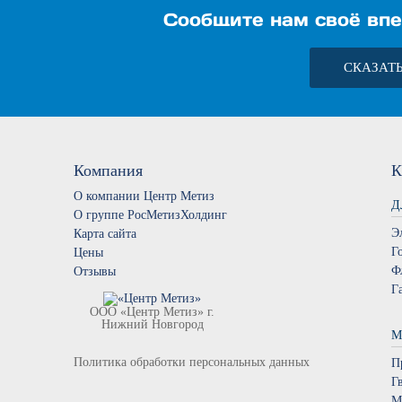
Сообщите нам своё впе
СКАЗАТ
Компания
К
О компании Центр Метиз
Д
О группе РосМетизХолдинг
Э
Карта сайта
Г
Цены
Ф
Отзывы
Г
ООО «Центр Метиз» г.
Нижний Новгород
М
Политика обработки персональных данных
П
Г
М