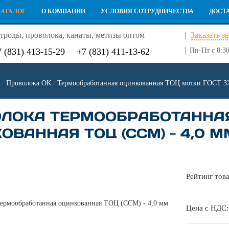
КАТАЛОГ
О КОМПАНИИ
УСЛОВИЯ СОТРУДНИЧЕСТВА
ДОСТ
троды, проволока, канаты, метизы оптом
Заказать з
7 (831) 413-15-29
+7 (831) 411-13-62
Пн-Пт с 8:30
/
Проволока ОК
/
Термообработанная оцинкованная ТОЦ мотки ГОСТ 3
ЛОКА ТЕРМООБРАБОТАННА
ОВАННАЯ ТОЦ (ССМ) - 4,0 М
Рейтинг това
Цена с НДС