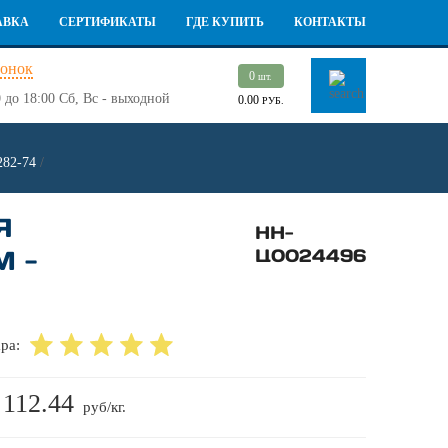
АВКА
СЕРТИФИКАТЫ
ГДЕ КУПИТЬ
КОНТАКТЫ
вонок
0
шт.
 до 18:00
Сб, Вс - выходной
0.00
РУБ.
282-74
/
Я
НН-
М -
Ц0024496
ра:
112.44
:
руб/кг.