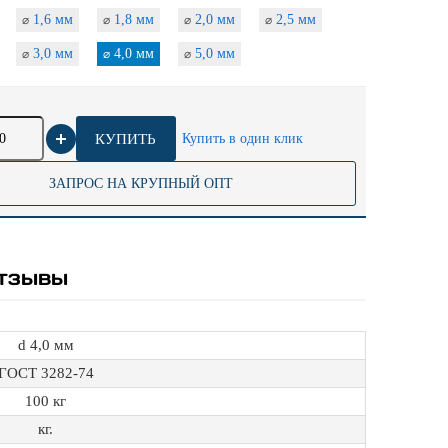
1,6 мм
1,8 мм
2,0 мм
2,5 мм
⌀
⌀
⌀
⌀
3,0 мм
4,0 мм
5,0 мм
⌀
⌀
⌀
КУПИТЬ
Купить в один клик
ЗАПРОС НА КРУПНЫЙ ОПТ
ТЗЫВЫ
d 4,0 мм
ГОСТ 3282-74
100 кг
кг.