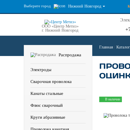
Выберите город
Нижний Новгород
Элек
ООО «Центр Метиз»
+
г. Нижний Новгород
Главная
/
Каталог
Распродажа
ПРОВО
Электроды
ОЦИНК
Сварочная проволока
Канаты стальные
В наличии
Флюс сварочный
Круги абразивные
Проволока канатная