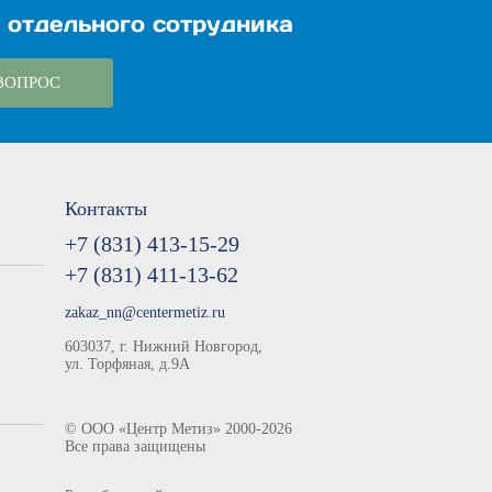
 отдельного сотрудника
ВОПРОС
Контакты
+7 (831) 413-15-29
+7 (831) 411-13-62
zakaz_nn@centermetiz.ru
603037, г. Нижний Новгород,
ул. Торфяная, д.9А
©
ООО «Центр Метиз»
2000-2026
Все права защищены