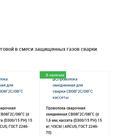
уговой в смеси защищенных газов сварки.
В наличии
варочная
Проволока сварочная
СВ08Г2С/08ГС (d
омедненная СВ08Г2С/08ГС (d
та (D300/15 РН) 15
1,6 мм; кассета (D300/15 РН) 15
RCUS; ГОСТ 2246-
кг; ЧЗСМ | ARCUS; ГОСТ 2246-
70)