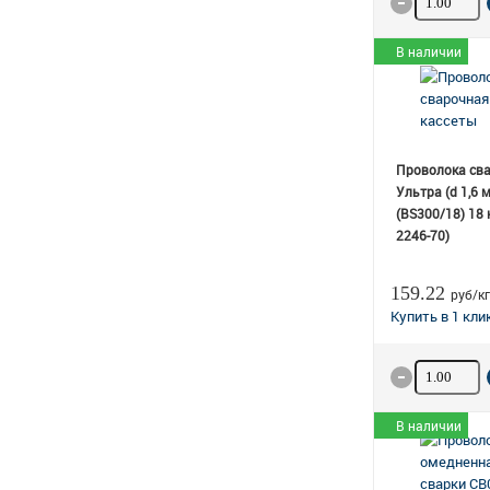
В наличии
Проволока св
Ультра (d 1,6 
(BS300/18) 18 
2246-70)
159.22
руб/кг
Количество
В наличии