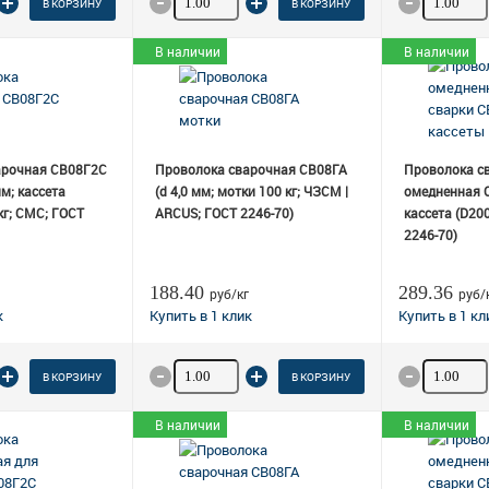
В КОРЗИНУ
В КОРЗИНУ
В наличии
В наличии
арочная СВ08Г2С
Проволока сварочная СВ08ГА
Проволока с
мм; кассета
(d 4,0 мм; мотки 100 кг; ЧЗСМ |
омедненная С
кг; СМС; ГОСТ
ARCUS; ГОСТ 2246-70)
кассета (D200
2246-70)
188.40
289.36
руб/кг
руб/
 товара
Количество товара
Количеств
В КОРЗИНУ
В КОРЗИНУ
В наличии
В наличии