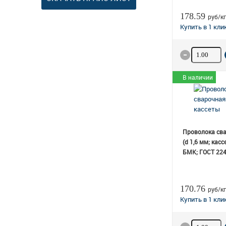
178.59
руб/кг
Количество
В наличии
Проволока св
(d 1,6 мм; касс
БМК; ГОСТ 224
170.76
руб/кг
Количество