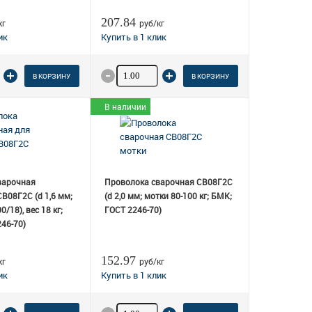
207.84
кг
руб/кг
о товара
Количество товара
В КОРЗИНУ
В КОРЗИНУ
В наличии
варочная
Проволока сварочная СВ08Г2С
В08Г2С (d 1,6 мм;
(d 2,0 мм; мотки 80-100 кг; БМК;
/18), вес 18 кг;
ГОСТ 2246-70)
46-70)
152.97
кг
руб/кг
о товара
Количество товара