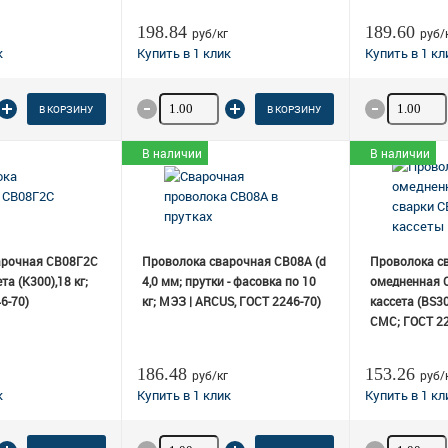
198.84
189.60
руб/кг
руб/
 товара
Количество товара
Количеств
В КОРЗИНУ
В КОРЗИНУ
В наличии
В наличии
арочная СВ08Г2С
Проволока сварочная СВ08А (d
Проволока с
ета (К300),18 кг;
4,0 мм; прутки - фасовка по 10
омедненная С
6-70)
кг; МЭЗ | ARCUS, ГОСТ 2246-70)
кассета (BS300
СМС; ГОСТ 22
186.48
153.26
руб/кг
руб/
 товара
Количество товара
Количеств