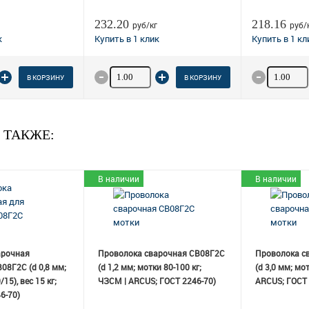
232.20
218.16
руб/кг
руб/
 товара
Количество товара
Количеств
В КОРЗИНУ
В КОРЗИНУ
 ТАКЖЕ:
В наличии
В наличии
арочная
Проволока сварочная СВ08Г2С
Проволока с
08Г2С (d 0,8 мм;
(d 1,2 мм; мотки 80-100 кг;
(d 3,0 мм; мо
15), вес 15 кг;
ЧЗСМ | ARCUS; ГОСТ 2246-70)
ARCUS; ГОСТ 
6-70)