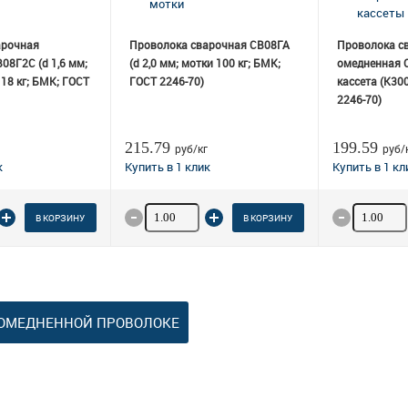
арочная
Проволока сварочная СВ08ГА
Проволока с
08Г2С (d 1,6 мм;
(d 2,0 мм; мотки 100 кг; БМК;
омедненная С
 18 кг; БМК; ГОСТ
ГОСТ 2246-70)
кассета (К300
2246-70)
215.79
199.59
руб/кг
руб/
 товара
Количество товара
Количеств
В КОРЗИНУ
В КОРЗИНУ
 ОМЕДНЕННОЙ ПРОВОЛОКЕ