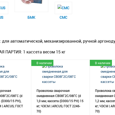
US
БМК
СМС
:
для автоматической, механизированной, ручной аргонод
Я ПАРТИЯ:
1 кассета весом 15 кг
В наличии
В наличии
арочная
Проволока сварочная
Проволока с
В08Г2С/08ГС (d
омедненная СВ08Г2С/08ГС (d
омедненная 
а (D300/15 РН),
1,0 мм; кассета (D300/15 РН) 15
1,2 мм; кассе
М | ARCUS; ГОСТ
кг; ЧЗСМ | ARCUS; ГОСТ 2246-
кг; ЧЗСМ | A
70)
70)