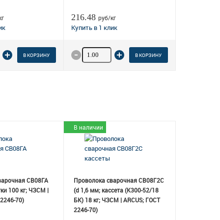
216.48
кг
руб/кг
о товара
Количество товара
В КОРЗИНУ
В КОРЗИНУ
В наличии
варочная СВ08ГА
Проволока сварочная СВ08Г2С
тки 100 кг; ЧЗСМ |
(d 1,6 мм; кассета (К300-52/18
2246-70)
БК) 18 кг; ЧЗСМ | ARCUS; ГОСТ
2246-70)