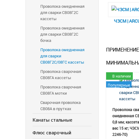
Проволока омедненная
для сварки СВ08Г2С
кассеты
ЧЗСМ | ARC
Проволока омедненная
для сварки СВ08Г2С
бочка
ПРИМЕНЕНИЕ
Проволока омедненная
для сварки
СВ08Г2С/08ГС кассеты
МИНИМАЛЬНА
Проволока сварочная
В наличии
СВ08ГА кассеты
Популярные
Проволока сварочная
СВ08ГА мотки
Сварочная проволока
СВ08А в прутках
Проволока св
омедненная С
Канаты стальные
0,8 мм; кассет
вес 15 кг; ЧЗС
Флюс сварочный
2246-70)