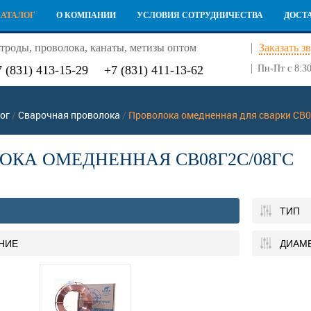
КАТАЛОГ
О КОМПАНИИ
УСЛОВИЯ СОТРУДНИЧЕСТВА
ДОСТ
троды, проволока, канаты, метизы оптом
Заказать з
7 (831) 413-15-29
+7 (831) 411-13-62
Пн-Пт с 8:30
ог
/
Сварочная проволока
/
Проволока омедненная для сварки СВ
ОКА ОМЕДНЕННАЯ СВ08Г2С/08ГС
ТИП
НИЕ
ДИАМ