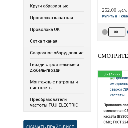
Круги абразивные
252.00
руб/кг
Проволока канатная
Проволока ОК
Количество
Сетка тканая
Сварочное оборудование
СМОТРИТЕ
Гвозди строительные и
дюбель-гвозди
В наличии
Монтажные патроны и
пистолеты
Преобразователи
частоты FUJI ELECTRIC
Проволока св
омедненная СВ
кассета (BS300/
СМС; ГОСТ 224
СКАЧАТЬ ПРАЙС-ЛИСТ