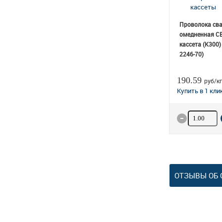
Проволока св
омедненная СВ
кассета (К300)
2246-70)
190.59
руб/кг
Количество
ОТЗЫВЫ ОБ