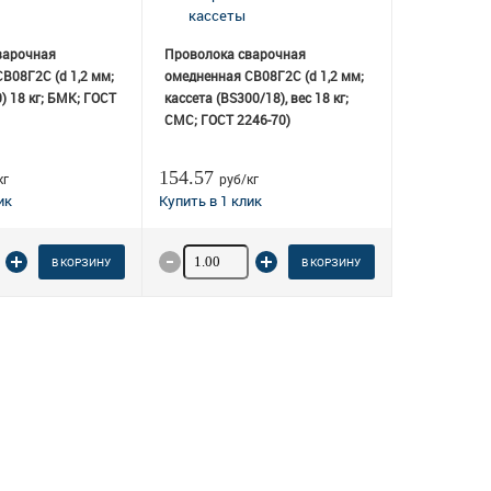
варочная
Проволока сварочная
В08Г2С (d 1,2 мм;
омедненная СВ08Г2С (d 1,2 мм;
) 18 кг; БМК; ГОСТ
кассета (BS300/18), вес 18 кг;
СМС; ГОСТ 2246-70)
154.57
кг
руб/кг
о товара
Количество товара
В КОРЗИНУ
В КОРЗИНУ