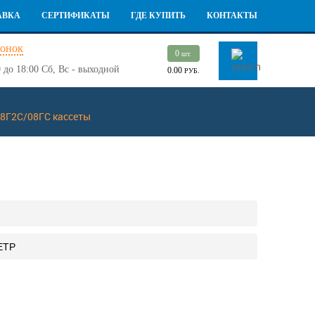
АВКА
СЕРТИФИКАТЫ
ГДЕ КУПИТЬ
КОНТАКТЫ
вонок
0
шт.
 до 18:00
Сб, Вс - выходной
0.00
РУБ.
08Г2С/08ГС кассеты
ЕТР