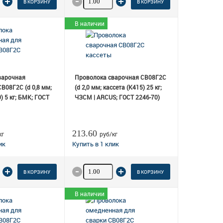
В КОРЗИНУ
В КОРЗИНУ
В наличии
варочная
Проволока сварочная СВ08Г2С
В08Г2С (d 0,8 мм;
(d 2,0 мм; кассета (К415) 25 кг;
) 5 кг; БМК; ГОСТ
ЧЗСМ | ARCUS; ГОСТ 2246-70)
213.60
кг
руб/кг
о товара
Количество товара
В КОРЗИНУ
В КОРЗИНУ
В наличии