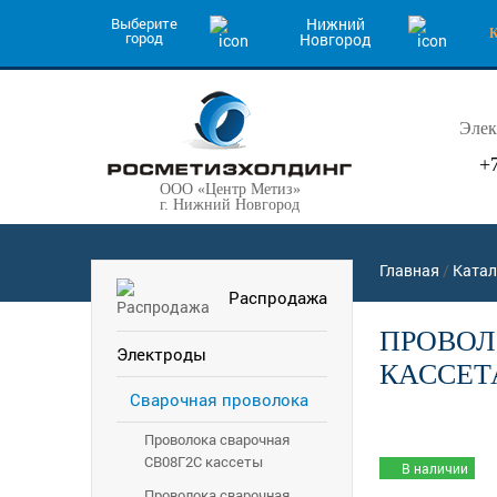
Выберите
Нижний
город
Новгород
Элек
+
ООО «Центр Метиз»
г. Нижний Новгород
Главная
/
Катал
Распродажа
ПРОВОЛО
Электроды
КАССЕТА
Сварочная проволока
Проволока сварочная
СВ08Г2С кассеты
В наличии
Проволока сварочная