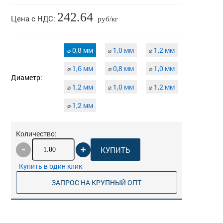
242.64
Цена с НДС:
руб/кг
0,8 мм
1,0 мм
1,2 мм
⌀
⌀
⌀
1,6 мм
0,8 мм
1,0 мм
⌀
⌀
⌀
Диаметр:
1,2 мм
1,0 мм
1,2 мм
⌀
⌀
⌀
1,2 мм
⌀
Количество:
КУПИТЬ
Купить в один клик
ЗАПРОС НА КРУПНЫЙ ОПТ