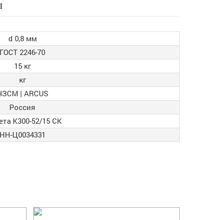
Ы
d 0,8 мм
ГОСТ 2246-70
15 кг
кг
ЧЗСМ | ARCUS
Россия
ета К300-52/15 СК
НН-Ц0034331