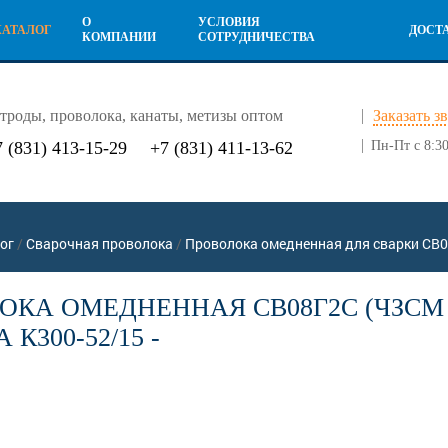
О
УСЛОВИЯ
КАТАЛОГ
ДОСТ
КОМПАНИИ
СОТРУДНИЧЕСТВА
троды, проволока, канаты, метизы оптом
Заказать з
7 (831) 413-15-29
+7 (831) 411-13-62
Пн-Пт с 8:30
ог
/
Сварочная проволока
/
Проволока омедненная для сварки СВ0
КА ОМЕДНЕННАЯ СВ08Г2С (ЧЗСМ | 
 К300-52/15 -