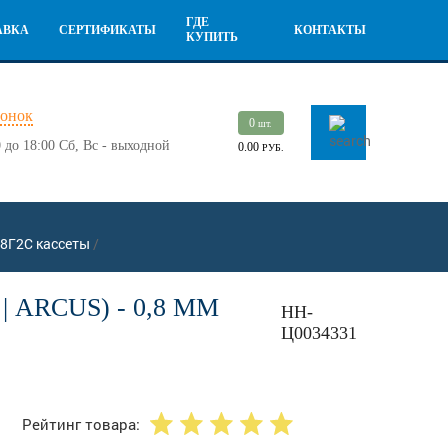
ГДЕ
АВКА
СЕРТИФИКАТЫ
КОНТАКТЫ
КУПИТЬ
вонок
0
шт.
 до 18:00
Сб, Вс - выходной
0.00
РУБ.
8Г2С кассеты
/
ARCUS) - 0,8 ММ
НН-
Ц0034331
Рейтинг товара: