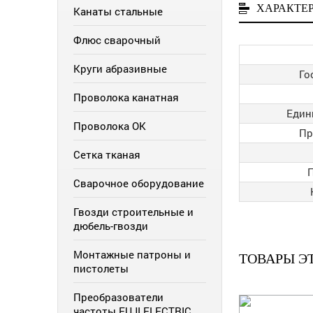
ХАРАКТЕ
Канаты стальные
Флюс сварочный
Круги абразивные
Го
Проволока канатная
Един
Проволока ОК
Пр
Сетка тканая
Сварочное оборудование
Гвозди строительные и
дюбель-гвозди
Монтажные патроны и
ТОВАРЫ Э
пистолеты
Преобразователи
частоты FUJI ELECTRIC