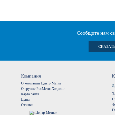
Сообщите нам св
СКАЗАТ
Компания
К
О компании Центр Метиз
Д
О группе РосМетизХолдинг
Э
Карта сайта
Г
Цены
Ф
Отзывы
Г