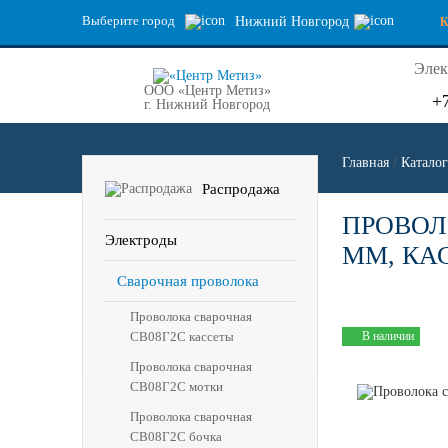
Выберите город
Нижний Новгород
Элек
ООО «Центр Метиз»
+
г. Нижний Новгород
Главная
/
Каталог
Распродажа
ПРОВОЛО
Электроды
ММ, КАС
Сварочная проволока
Проволока сварочная
СВ08Г2С кассеты
В наличии
Проволока сварочная
СВ08Г2С мотки
Проволока сварочная
СВ08Г2С бочка