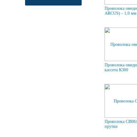
Проволока омедн
ARCUS) - 1,0 мм 
Проволока омедн
кассета К300
Проволока СВ08А
прутки