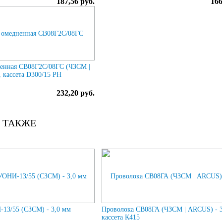
187,56 руб.
166
енная СВ08Г2С/08ГС (ЧЗСМ |
 кассета D300/15 РН
232,20 руб.
 ТАКЖЕ
13/55 (СЗСМ) - 3,0 мм
Проволока СВ08ГА (ЧЗСМ | ARCUS) - 
кассета К415