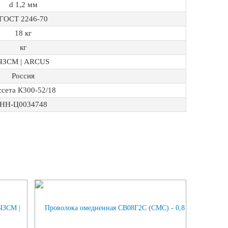
d 1,2 мм
ГОСТ 2246-70
18 кг
кг
ЧЗСМ | ARCUS
Россия
ссета К300-52/18
НН-Ц0034748