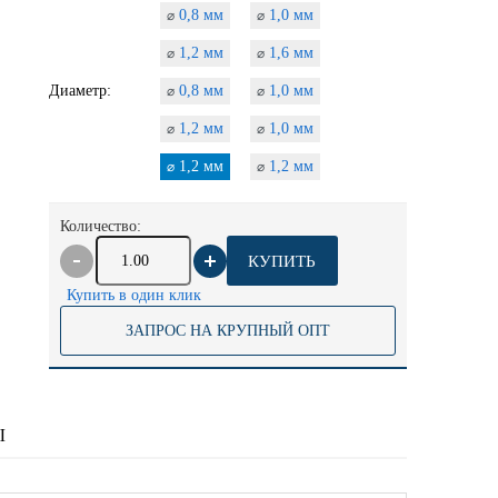
0,8 мм
1,0 мм
⌀
⌀
1,2 мм
1,6 мм
⌀
⌀
Диаметр:
0,8 мм
1,0 мм
⌀
⌀
1,2 мм
1,0 мм
⌀
⌀
1,2 мм
1,2 мм
⌀
⌀
Количество:
КУПИТЬ
Купить в один клик
ЗАПРОС НА КРУПНЫЙ ОПТ
Ы