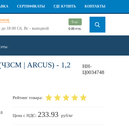
АВКА
СЕРТИФИКАТЫ
ГДЕ КУПИТЬ
КОНТАКТЫ
вонок
0
шт.
 до 18:00
Сб, Вс - выходной
0.00
РУБ.
сеты
/
ЗСМ | ARCUS) - 1,2
НН-
Ц0034748
Рейтинг товара:
233.93
Цена с НДС:
руб/кг