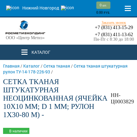
0
шт.
Нижний Новгород
0.00
РУБ.
Заказать звонок
+7 (831) 413-15-29
+7 (831) 411-13-62
ООО «Центр Метиз»
Пн-Пт с 8:30 до 18:00
КАТАЛОГ
Главная
/
Каталог
/
Сетка тканая
/
Сетка тканая штукатурная
рулон ТУ-14-178-226-93
/
СЕТКА ТКАНАЯ
ШТУКАТУРНАЯ
НН-
НЕОЦИНКОВАННАЯ (ЯЧЕЙКА
Ц0003829
10Х10 ММ; D 1 ММ; РУЛОН
1Х30-80 М) -
В наличии