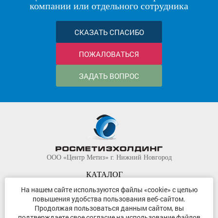
компании или отдельного сотрудника
СКАЗАТЬ СПАСИБО
ПОЖАЛОВАТЬСЯ
ЗАДАТЬ ВОПРОС
ООО «Центр Метиз» г. Нижний Новгород
КАТАЛОГ
КОМПАНИЯ
На нашем сайте используются файлы «cookie» с целью
повышения удобства пользования веб-сайтом.
КОНТАКТЫ
Продолжая пользоваться данным сайтом, вы
©
ООО «Центр Метиз»
2000-2026
подтверждаете свое согласие на использование файлов