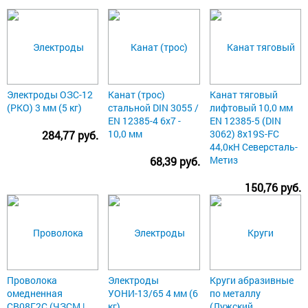
Электроды ОЗС-12
Канат (трос)
Канат тяговый
(РКО) 3 мм (5 кг)
стальной DIN 3055 /
лифтовый 10,0 мм
EN 12385-4 6x7 -
EN 12385-5 (DIN
10,0 мм
3062) 8х19S-FC
284,77 руб.
44,0кН Северсталь-
Метиз
68,39 руб.
150,76 руб.
Проволока
Электроды
Круги абразивные
омедненная
УОНИ-13/65 4 мм (6
по металлу
СВ08Г2С (ЧЗСМ |
кг)
(Лужский