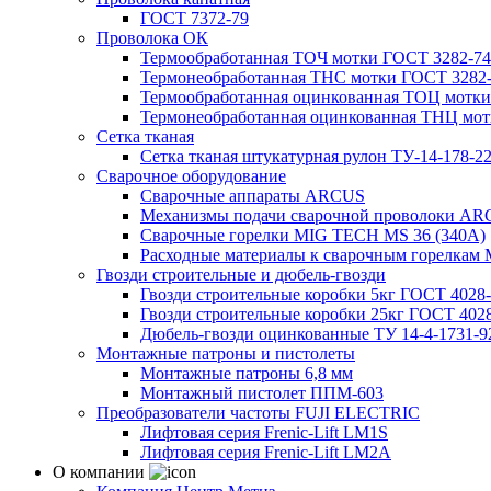
ГОСТ 7372-79
Проволока ОК
Термообработанная ТОЧ мотки ГОСТ 3282-74
Термонеобработанная ТНС мотки ГОСТ 3282
Термообработанная оцинкованная ТОЦ мотки
Термонеобработанная оцинкованная ТНЦ мот
Сетка тканая
Сетка тканая штукатурная рулон ТУ-14-178-2
Сварочное оборудование
Сварочные аппараты ARCUS
Механизмы подачи сварочной проволоки A
Сварочные горелки MIG TECH MS 36 (340A)
Расходные материалы к сварочным горелкам
Гвозди строительные и дюбель-гвозди
Гвозди строительные коробки 5кг ГОСТ 4028
Гвозди строительные коробки 25кг ГОСТ 402
Дюбель-гвозди оцинкованные ТУ 14-4-1731-92
Монтажные патроны и пистолеты
Монтажные патроны 6,8 мм
Монтажный пистолет ППМ-603
Преобразователи частоты FUJI ELECTRIC
Лифтовая серия Frenic-Lift LM1S
Лифтовая серия Frenic-Lift LM2A
О компании