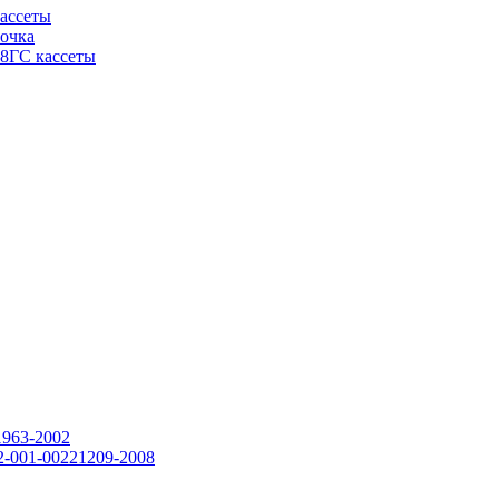
ассеты
очка
08ГС кассеты
1963-2002
2-001-00221209-2008