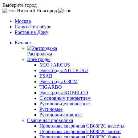
Выберите город
Нижний Новгород
Москва
Санкт-Петербург
Ростов-на-Дону
Каталог
Распродажа
Электроды
МЭЗ | ARCUS
Электроды NITTETSU
ESAB
Электроды СЗСМ
TIGARBO
Электроды KOBELCO
С основным покрытием
Рутилово-целлюлозные
Рутиловые
Рутилово-основные
Сварочная проволока
Проволока сварочная СВ08Г2С кассеты
Проволока сварочная СВ08Г2С мотки
Проволока сварочная СВ08Г2С бочка