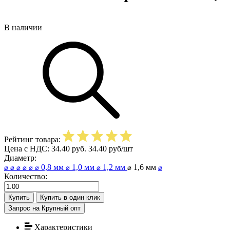
В наличии
Рейтинг товара:
Цена с НДС:
34.40
руб.
34.40
руб/шт
Диаметр:
0,8 мм
1,0 мм
1,2 мм
1,6 мм
⌀
⌀
⌀
⌀
⌀
⌀
⌀
⌀
⌀
⌀
Количество:
Купить
Купить в один клик
Запрос на Крупный опт
Характеристики