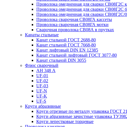
Проволока омедненная для сварки СВ08Г2С к
Проволока омедненная для сварки СВ08Г2С б
Проволока омедненная для сварки СВ08Г2С/
Проволока сварочная СВ08ГА кассеты
Проволока сварочная СВ08ГА мотки
Сварочная проволока СВ08А в прутках
Канаты стальные
Канат стальной ГОСТ 2688-80
Канат стальной ГОСТ 7668-80
Канат лифтовый DIN EN 12385
Канат стальной лифтовый ГОСТ 3077-80
Канат стальной DIN 3055
Флюс сварочный
АН 348 А
UF-01
UF-02
UF-03
UF-N
UF-K
UF-S
Круги абразивные
Круги отрезные по металлу упаковка ГОСТ 2
Круги абразивные зачистные упаковка ТУ398
Круги лепестковые торцевые
Проволока канатная