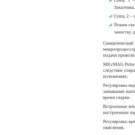
Заказчика.
Спец. 2 –
Режим сва
зачистку д
Синергический 
микропроцессор
подачи проволок
MIG/MAG Pulse 
следствие сокр
положениях.
Регулировка ин
замыкании капл
время сварки.
Встроенные яче
настроенные па
Регулировка вр
окисления.