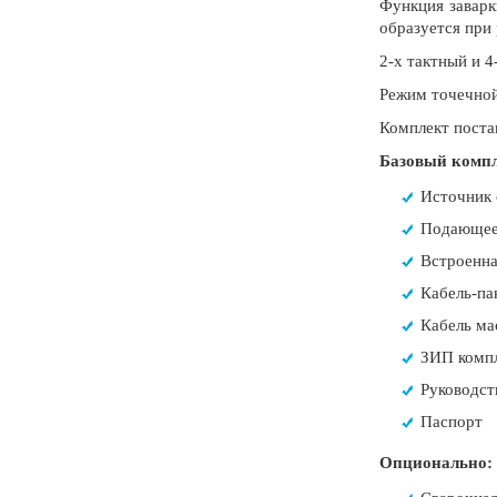
Функция заварк
образуется при 
2-х тактный и 
Режим точечной
Комплект поста
Базовый компл
Источник
Подающее
Встроенна
Кабель-па
Кабель ма
ЗИП комп
Руководст
Паспорт
Опционально: