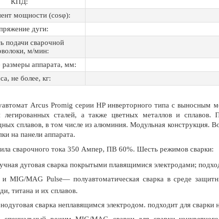
КПД:
ент мощности (cosφ):
пряжение дуги:
ь подачи сварочной
волоки, м/мин:
 размеры аппарата, мм:
са, не более, кг:
автомат Arcus Promig серии HP инверторного типа с выносным м
и легированных сталей, а также цветных металлов и сплавов. 
дных сплавов, в том числе из алюминия. Модульная конструкция. 
ки на панели аппарата.
ила сварочного тока 350 Ампер, ПВ 60%. Шесть режимов сварки:
ная дуговая сварка покрытыми плавящимися электродами; подходи
 MIG/MAG Pulse— полуавтоматическая сварка в среде защитных
ди, титана и их сплавов.
онодуговая сварка неплавящимся электродом. подходит для сварки
– специальный режим MIG/MAG сварки для сварки конкретного 