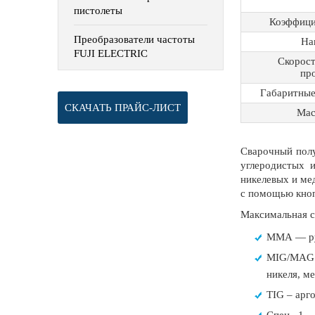
пистолеты
Коэффици
Преобразователи частоты
На
FUJI ELECTRIC
Скорост
про
Габаритные
СКАЧАТЬ ПРАЙС-ЛИСТ
Мас
Сварочный полу
углеродистых 
никелевых и ме
с помощью кноп
Максимальная с
ММА — руч
MIG/MAG и
никеля, ме
TIG – арг
Спец. 1 