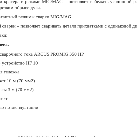
и кратера в режиме MIG/MAG – позволяет избежать усадочной рак
резком обрыве дуги.
4-тактный режимы сварки MIG/MAG
 сварки – позволяет сваривать детали прихватками с одинаковой д
вки:
ект:
 сварочного тока ARCUS PROMIG 350 HP
 устройство HF 10
я тележка
кет 10 м (70 мм2)
ссы 3 м (70 мм2)
лект
во по эксплуатации