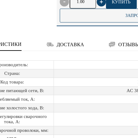
КУПИТЬ
ЗАПР
РИСТИКИ
ДОСТАВКА
ОТЗЫВ
роизводитель:
Страна:
Код товара:
ие питающей сети, В:
AC 3
ебляемый ток, А:
е холостого хода, В:
егулировки сварочного
тока, А:
арочной проволоки, мм: