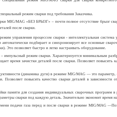
 специальный режим сварки под требования Заказчика.
рки MIG/MAG «БЕЗ БРЫЗГ» – почти полное отсутствие брызг свар
еталей после сварки.
режим управления процессом сварки - интеллектуальная система у
 автоматически подбирает и синхронизирует все основные свароч
и). Это позволяет быстро и легко настраивать оборудование.
– импульсный режим сварки. Характеризуется минимальным разбры
ащает время зачистки деталей после сварки. Позволяет повысить к
дуктивности (динамика дуги) в режиме MIG/MAG — это параметр, 
и. Позволяет повысить качество сварки деталей в зависимости 
йки памяти для создания индивидуальных сварочных программ в
раметры сварки под каждую деталь. Значительно экономит время на
емени подачи газа перед и после сварки в режиме MIG/MAG —Поз