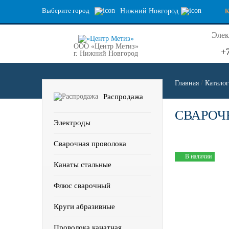
Выберите город
Нижний Новгород
Элек
ООО «Центр Метиз»
+
г. Нижний Новгород
Главная
/
Каталог
Распродажа
СВАРОЧ
Электроды
Сварочная проволока
В наличии
Канаты стальные
Флюс сварочный
Круги абразивные
Проволока канатная