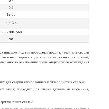
87
0,9
12-38
1,4~24
685х300х560
98
еханизмом подачи проволоки предназначен для сварки
Позволяет сваривать детали из нержавеющих сталей,
Возможность отключения блока жидкостного охлаждения
т для сварки легированных и углеродистых сталей;
 газов; подходит для сварки деталей из алюминия,
 нержавеющих сталей.
материала в соответствии с техническим заданием