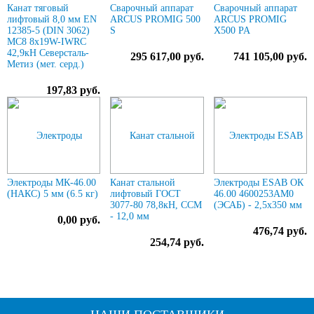
Канат тяговый
Сварочный аппарат
Сварочный аппарат
лифтовый 8,0 мм EN
ARCUS PROMIG 500
ARCUS PROMIG
12385-5 (DIN 3062)
S
X500 PA
МС8 8х19W-IWRC
42,9кН Северсталь-
295 617,00 руб.
741 105,00 руб.
Метиз (мет. серд.)
197,83 руб.
Электроды МК-46.00
Канат стальной
Электроды ESAB ОК
(НАКС) 5 мм (6.5 кг)
лифтовый ГОСТ
46.00 4600253AM0
3077-80 78,8кН, ССМ
(ЭСАБ) - 2,5х350 мм
- 12,0 мм
0,00 руб.
476,74 руб.
254,74 руб.