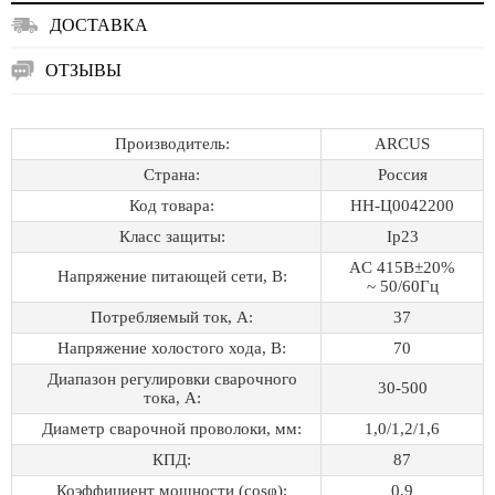
ДОСТАВКА
ОТЗЫВЫ
Производитель:
ARCUS
Страна:
Россия
Код товара:
НН-Ц0042200
Класс защиты:
Ip23
AC 415В±20%
Напряжение питающей сети, В:
~ 50/60Гц
Потребляемый ток, А:
37
Напряжение холостого хода, В:
70
Диапазон регулировки сварочного
30-500
тока, А:
Диаметр сварочной проволоки, мм:
1,0/1,2/1,6
КПД:
87
Коэффициент мощности (cosφ):
0,9