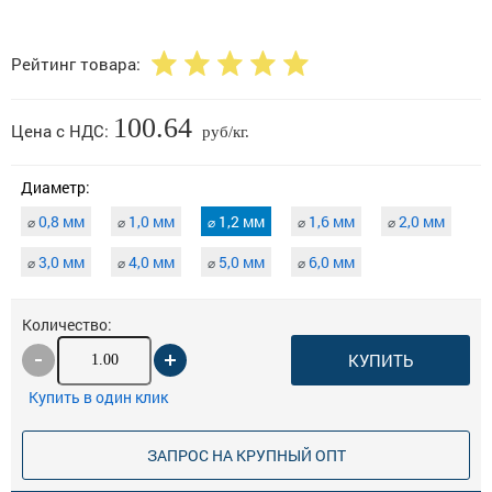
Рейтинг товара:
100.64
Цена с НДС:
руб/кг.
Диаметр:
0,8 мм
1,0 мм
1,2 мм
1,6 мм
2,0 мм
⌀
⌀
⌀
⌀
⌀
3,0 мм
4,0 мм
5,0 мм
6,0 мм
⌀
⌀
⌀
⌀
Количество:
КУПИТЬ
Купить в один клик
ЗАПРОС НА КРУПНЫЙ ОПТ