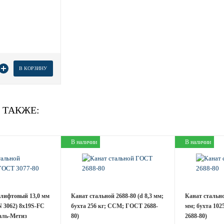
товара
В КОРЗИНУ
 ТАКЖЕ:
В наличии
В наличии
лифтовый 13,0 мм
Канат стальной 2688-80 (d 8,3 мм;
Канат стальной
N 3062) 8х19S-FC
бухта 256 кг; ССМ; ГОСТ 2688-
мм; бухта 10
аль-Метиз
80)
2688-80)