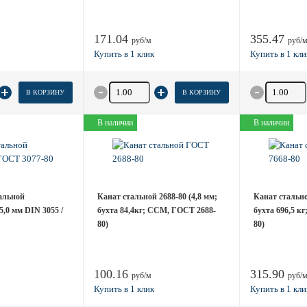
171.04
355.47
руб/м
руб/
товара
Количество товара
Количество
В КОРЗИНУ
В КОРЗИНУ
В наличии
В наличии
тальной
Канат стальной 2688-80 (4,8 мм;
Канат стально
,0 мм DIN 3055 /
бухта 84,4кг; ССМ, ГОСТ 2688-
бухта 696,5 к
80)
80)
100.16
315.90
руб/м
руб/