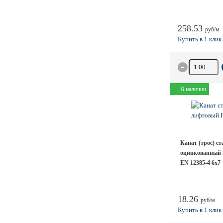
258.53
руб/м
Количество 
В наличии
Канат (трос) с
оцинкованный 5
EN 12385-4 6x7
18.26
руб/м