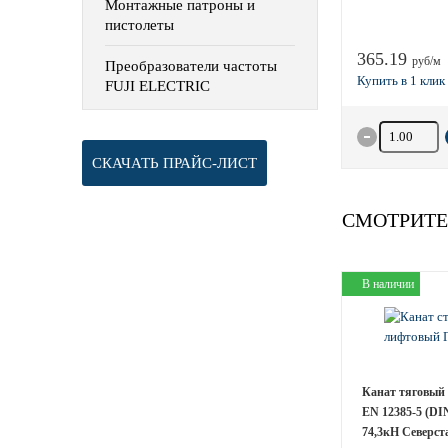
Монтажные патроны и
пистолеты
365.19
руб/м
Преобразователи частоты
FUJI ELECTRIC
Количество 
СКАЧАТЬ ПРАЙС-ЛИСТ
СМОТРИТЕ
В наличии
Канат тяговый 
EN 12385-5 (DI
74,3кН Северст