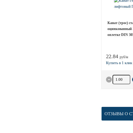
Канат (трос) с
оцинкованный 
оплетке DIN 305
22.84
руб/м
Количество 
ОТЗЫВЫ О С