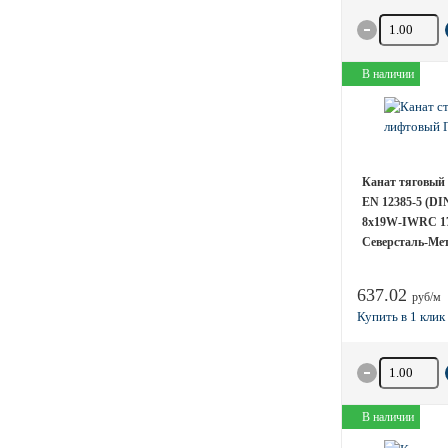
Количество 
В наличии
Канат тяговый 
EN 12385-5 (DI
8х19W-IWRC 1
Северсталь-Мети
637.02
руб/м
Количество 
В наличии