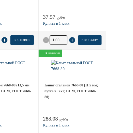
37.57
м
руб/м
 товара
Количество товара
В КОРЗИНУ
В КОРЗИНУ
В наличии
й 7668-80 (13,5 мм;
Канат стальной 7668-80 (11,5 мм;
г; ССМ, ГОСТ 7668-
бухта 513 кг; ССМ, ГОСТ 7668-
80)
288.08
м
руб/м