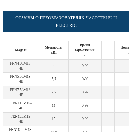
ОТЗЫВЫ О ПРЕОБРАЗОВАТЕЛЯХ ЧАСТОТЫ FUJI
ELECTRIC
Время
Мощность,
Номин
Модель
торможения,
кВт
то
с
FRN4.0LM1S-
4
0-99
4E
FRN5.5LM1S-
5,5
0-99
1
4E
FRN7.5LM1S-
7,5
0-99
1
4E
FRN11LM1S-
11
0-99
2
4E
FRN15LM1S-
15
0-99
4E
FRN18.5LM1S-