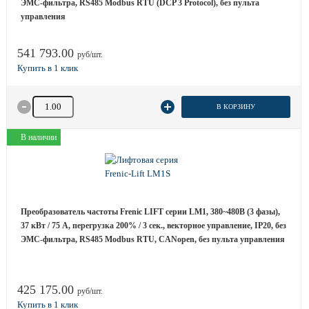
ЭМС-фильтра, RS485 Modbus RTU (DCP 3 Protocol), без пульта
управления
541 793.00
руб/шт.
Количество товара
В КОРЗИНУ
В наличии
Преобразователь частоты Frenic LIFT серии LM1, 380~480B (3 фазы),
37 кВт / 75 A, перегрузка 200% / 3 сек., векторное управление, IP20, без
ЭМС-фильтра, RS485 Modbus RTU, CANopen, без пульта управления
425 175.00
руб/шт.