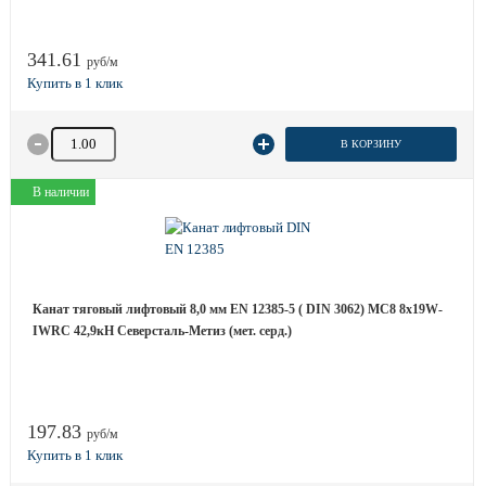
341.61
руб/м
Количество товара
В КОРЗИНУ
В наличии
Канат тяговый лифтовый 8,0 мм EN 12385-5 ( DIN 3062) МС8 8х19W-
IWRC 42,9кН Северсталь-Метиз (мет. серд.)
197.83
руб/м