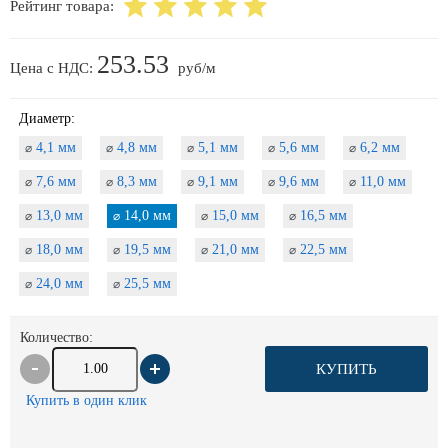
Рейтинг товара:
253.53
Цена с НДС:
руб/м
Диаметр:
4,1 мм
4,8 мм
5,1 мм
5,6 мм
6,2 мм
⌀
⌀
⌀
⌀
⌀
7,6 мм
8,3 мм
9,1 мм
9,6 мм
11,0 мм
⌀
⌀
⌀
⌀
⌀
13,0 мм
14,0 мм
15,0 мм
16,5 мм
⌀
⌀
⌀
⌀
18,0 мм
19,5 мм
21,0 мм
22,5 мм
⌀
⌀
⌀
⌀
24,0 мм
25,5 мм
⌀
⌀
Количество:
КУПИТЬ
Купить в один клик