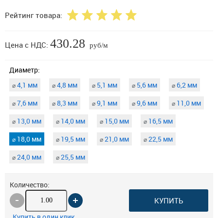
Рейтинг товара:
430.28
Цена с НДС:
руб/м
Диаметр:
4,1 мм
4,8 мм
5,1 мм
5,6 мм
6,2 мм
⌀
⌀
⌀
⌀
⌀
7,6 мм
8,3 мм
9,1 мм
9,6 мм
11,0 мм
⌀
⌀
⌀
⌀
⌀
13,0 мм
14,0 мм
15,0 мм
16,5 мм
⌀
⌀
⌀
⌀
18,0 мм
19,5 мм
21,0 мм
22,5 мм
⌀
⌀
⌀
⌀
24,0 мм
25,5 мм
⌀
⌀
Количество:
КУПИТЬ
Купить в один клик