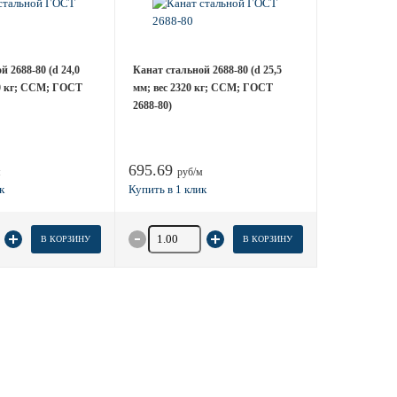
 2688-80 (d 24,0
Канат стальной 2688-80 (d 25,5
10 кг; ССМ; ГОСТ
мм; вес 2320 кг; ССМ; ГОСТ
2688-80)
695.69
м
руб/м
 товара
Количество товара
В КОРЗИНУ
В КОРЗИНУ