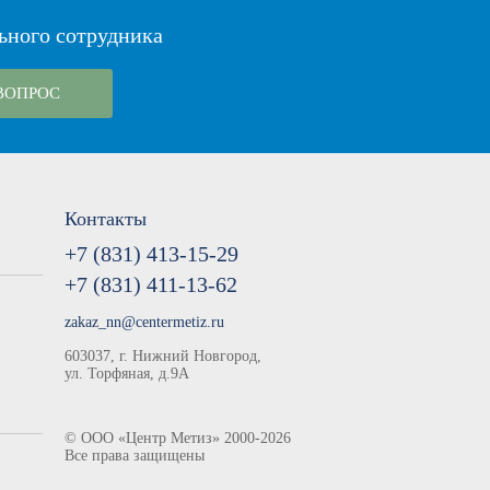
ьного сотрудника
ВОПРОС
Контакты
+7 (831) 413-15-29
+7 (831) 411-13-62
zakaz_nn@centermetiz.ru
603037, г. Нижний Новгород,
ул. Торфяная, д.9А
©
ООО «Центр Метиз»
2000-2026
Все права защищены