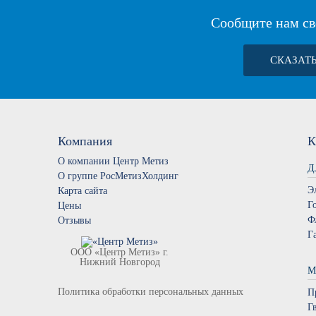
Сообщите нам св
СКАЗАТ
Компания
К
О компании Центр Метиз
Д
О группе РосМетизХолдинг
Э
Карта сайта
Г
Цены
Ф
Отзывы
Г
ООО «Центр Метиз» г.
Нижний Новгород
М
Политика обработки персональных данных
П
Г