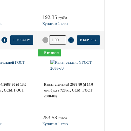
192.35
м
руб/м
 товара
Количество товара
В КОРЗИНУ
В КОРЗИНУ
В наличии
 2688-80 (d 13,0
Канат стальной 2688-80 (d 14,0
 кг; ССМ, ГОСТ
мм; бухта 728 кг; ССМ; ГОСТ
2688-80)
253.53
м
руб/м