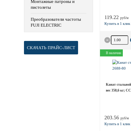
Монтажные патроны и
пистолеты
119.22
руб/м
Преобразователи частоты
FUJI ELECTRIC
Количество 
СКАЧАТЬ ПРАЙС-ЛИСТ
В наличии
Канат стальной 
вес 358,6 кг; С
203.56
руб/м