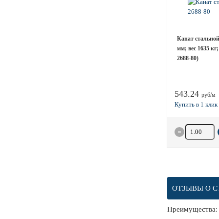
Канат стальной 
мм; вес 1635 к
2688-80)
543.24
руб/м
Количество 
ОТЗЫВЫ О С
Преимущества: