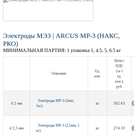
Электроды МЭЗ | ARCUS МР-3 (НАКС,
РКО)
МИНИМАЛЬНАЯ ПАРТИЯ:
1 упаковка 1, 4.5, 5, 6.5 кг
Цена с
НДС
Ед.
(за 1
Описание
изм.
ед.
изм.),
руб.
Электроды МР-3 (2мм;
d 2 мм
кг.
302.63
1кг)
Электроды МР-3 (2,5мм; 1
d 2,5 мм
кг.
274.33
кг)