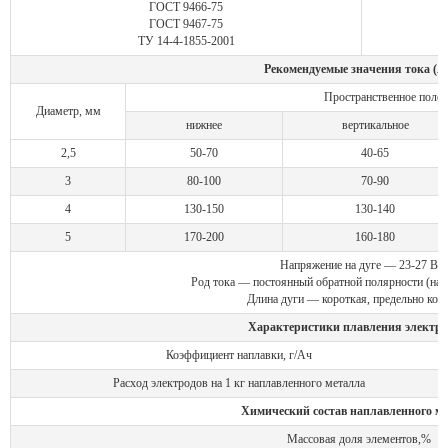
ГОСТ 9466-75
ГОСТ 9467-75
ТУ 14-4-1855-2001
Рекомендуемые значения тока (А
Пространственное полож
Диаметр, мм
нижнее
вертикальное
2,5
50-70
40-65
3
80-100
70-90
4
130-150
130-140
5
170-200
160-180
Напряжение на дуге — 23-27 В
Род тока — постоянный обратной полярности (на 
Длина дуги — короткая, предельно кор
Характеристики плавления электро
Коэффициент наплавки, г/Ач
Расход электродов на 1 кг наплавленного металла
Химический состав наплавленного м
Массовая доля элементов,%