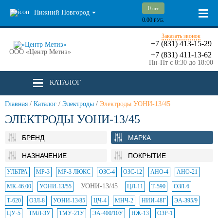
0
шт.
Нижний Новгород
0.00
РУБ.
Заказать звонок
+7 (831) 413-15-29
ООО «Центр Метиз»
+7 (831) 411-13-62
Пн-Пт с 8:30 до 18:00
КАТАЛОГ
Главная
/
Каталог
/
Электроды
/
Электроды УОНИ-13/45
ЭЛЕКТРОДЫ УОНИ-13/45
БРЕНД
МАРКА
НАЗНАЧЕНИЕ
ПОКРЫТИЕ
УЛЬТРА
МР-3
МР-3 ЛЮКС
ОЗС-4
ОЗС-12
АНО-4
АНО-21
УОНИ-13/45
МК-46.00
УОНИ-13/55
ЦЛ-11
Т-590
ОЗЛ-6
Т-620
ОЗЛ-8
УОНИ-13/85
ЦЧ-4
МНЧ-2
НИИ-48Г
ЭА-395/9
ЦУ-5
ТМЛ-3У
ТМУ-21У
ЭА-400/10У
НЖ-13
ОЗР-1