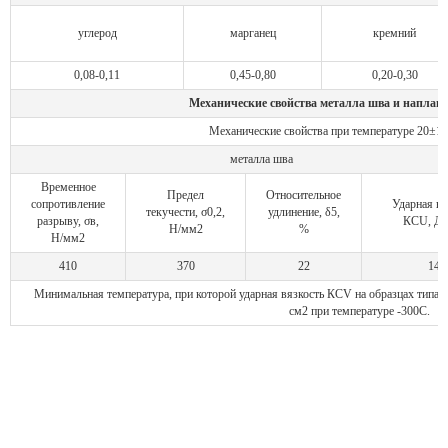
углерод
марганец
кремний
0,08-0,11
0,45-0,80
0,20-0,30
Механические свойства металла шва и наплавл
Механические свойства при температуре 20±10
металла шва
Временное
Предел
Относительное
сопротивление
Ударная вя
текучести, σ0,2,
удлинение, δ5,
разрыву, σв,
КСU, Дж
Н/мм2
%
Н/мм2
410
370
22
147
Минимальная температура, при которой ударная вязкость КСV на образцах типа 
см2 при температуре -300С.