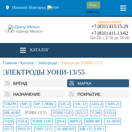
0
шт.
Нижний Новгород
0.00
РУБ.
Заказать звонок
+7 (831) 413-15-29
ООО «Центр Метиз»
+7 (831) 411-13-62
Пн-Пт с 8:30 до 18:00
КАТАЛОГ
Главная
/
Каталог
/
Электроды
/
Электроды УОНИ-13/55
ЭЛЕКТРОДЫ УОНИ-13/55
БРЕНД
МАРКА
НАЗНАЧЕНИЕ
ПОКРЫТИЕ
УЛЬТРА
МР-3
МР-3 ЛЮКС
ОЗС-4
ОЗС-12
АНО-4
АНО-21
УОНИ-13/55
МК-46.00
УОНИ-13/45
ЦЛ-11
Т-590
ОЗЛ-6
Т-620
ОЗЛ-8
УОНИ-13/85
ЦЧ-4
МНЧ-2
НИИ-48Г
ЭА-395/9
ЦУ-5
ТМЛ-3У
ТМУ-21У
ЭА-400/10У
НЖ-13
ОЗР-1