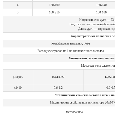
4
130-160
130-140
5
180-210
160-180
Напряжение на дуге — 23-27
Род тока — постоянный обратной п
Длина дуги — короткая, сред
Характеристики плавления элек
Коэффициент наплавки, г/Ач
Расход электродов на 1 кг наплавленного металла
Химический состав наплавленног
Массовая доля элементов,
углерод
марганец
кремний
≤0,10
0,6-1,2
0,2-0,5
Механические свойства металла шва и нап
Механические свойства при температуре 20±10°С, 
металла шва