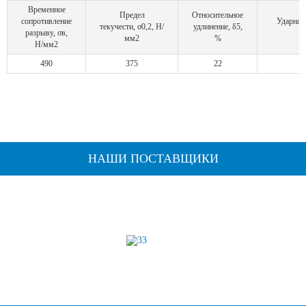
Временное
Предел
Относительное
сопротивление
Ударная
текучести, σ0,2, Н/
удлинение, δ5,
разрыву, σв,
мм2
%
Н/мм2
490
375
22
НАШИ ПОСТАВЩИКИ